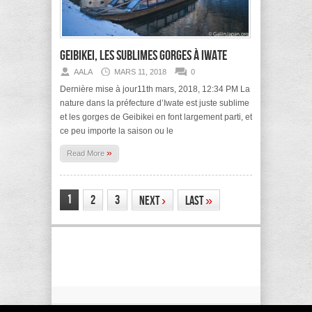
Geibikei, les sublimes gorges à Iwate
AALA
MARS 11, 2018
0
Dernière mise à jour11th mars, 2018, 12:34 PM La
nature dans la préfecture d’Iwate est juste sublime
et les gorges de Geibikei en font largement parti, et
ce peu importe la saison ou le
»
Read More
1
2
3
Next
›
Last
»