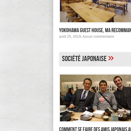
Yokohama Guest House, ma recomma
sur
août 25, 2019,
Aucun commentaire
Yokohama
Guest
House,
ma
»
Société japonaise
recomman
Comment se faire des amis japonais a