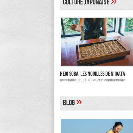
»
Culture japonaise
à
Tokyo
Hegi Soba, les nouilles de Niigata
sur
novembre 26, 2018,
Aucun commentaire
Hegi
Soba
les
nouil
»
Blog
de
Niig