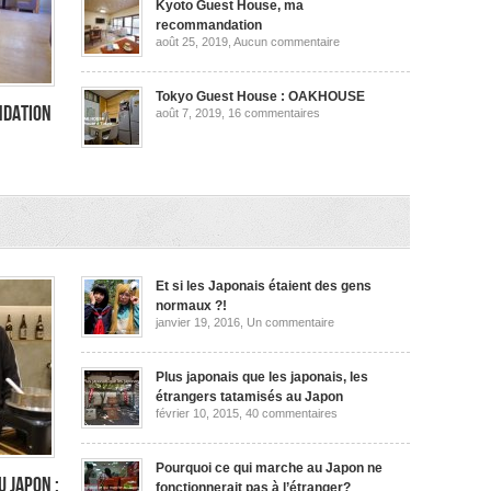
ma
Kyoto Guest House, ma
recommandation
recommandation
sur
août 25, 2019,
Aucun commentaire
Kyoto
Guest
House,
ma
Tokyo Guest House : OAKHOUSE
recommandation
ndation
sur
août 7, 2019,
16 commentaires
Tokyo
Guest
House
:
OAKHOUSE
dation
Et si les Japonais étaient des gens
normaux ?!
sur
janvier 19, 2016,
Un commentaire
Et
si
les
Japonais
Plus japonais que les japonais, les
étaient
étrangers tatamisés au Japon
des
sur
février 10, 2015,
40 commentaires
gens
Plus
normaux
japonais
?!
que
les
Pourquoi ce qui marche au Japon ne
japonais,
u Japon :
fonctionnerait pas à l’étranger?