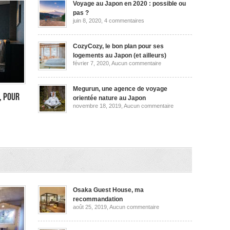
Voyage au Japon en 2020 : possible ou
pas ?
sur
juin 8, 2020,
4 commentaires
Voyage
au
Japon
en
CozyCozy, le bon plan pour ses
2020
logements au Japon (et ailleurs)
:
sur
février 7, 2020,
Aucun commentaire
possible
CozyCozy,
ou
le
pas
bon
?
plan
Megurun, une agence de voyage
pour
, pour
orientée nature au Japon
ses
sur
novembre 18, 2019,
Aucun commentaire
logements
Megurun,
au
une
Japon
agence
(et
de
ailleurs)
voyage
orientée
rimon
nature
au
,
Japon
Osaka Guest House, ma
recommandation
sur
août 25, 2019,
Aucun commentaire
Osaka
Guest
House,