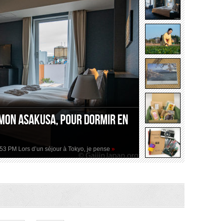
mon Asakusa, pour dormir en
2:53 PM Lors d’un séjour à Tokyo, je pense
»