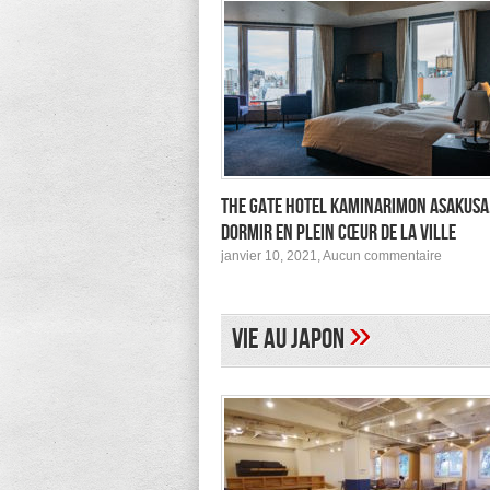
The Gate Hotel Kaminarimon Asakusa
dormir en plein cœur de la ville
sur
janvier 10, 2021,
Aucun commentaire
The
Gate
Hotel
Kamina
»
Vie au Japon
Asakusa
pour
dormir
en
plein
cœur
de
la
ville