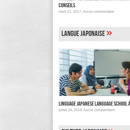
conseils
sur
mars 21, 2017,
Aucun commentaire
Comment
se
faire
des
»
Langue japonaise
amis
japonais
au
Japon :
conseils
Linguage Japanese Language School 
sur
juillet 24, 2019,
Aucun commentaire
Linguage
Japanes
Languag
School