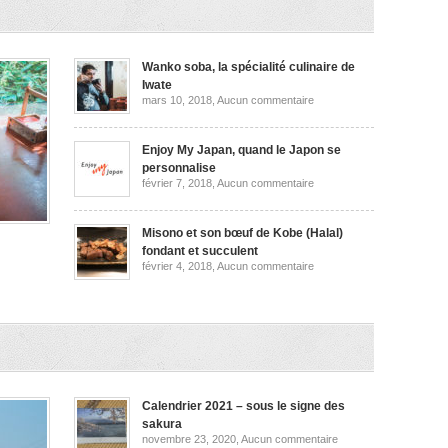
et
plus
encore
Wanko soba, la spécialité culinaire de
Iwate
sur
mars 10, 2018,
Aucun commentaire
Wanko
soba,
la
spécialité
Enjoy My Japan, quand le Japon se
culinaire
personnalise
de
sur
février 7, 2018,
Aucun commentaire
Iwate
Enjoy
My
Japan,
quand
Misono et son bœuf de Kobe (Halal)
le
fondant et succulent
Japon
sur
février 4, 2018,
Aucun commentaire
se
Misono
personnalise
et
,
son
bœuf
les
de
Kobe
(Halal)
ata
fondant
et
succulent
Calendrier 2021 – sous le signe des
sakura
sur
novembre 23, 2020,
Aucun commentaire