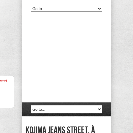
weet
Kojima Jeans Street, à