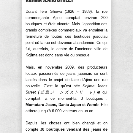
Durant l’ère Showa (1926 – 1989), la rue
commerçante Ajino comptait environ 200
boutiques et était vivante. Mais l’apparition des
grands complexes commerciaux va entrainer la
fermeture de toutes ces boutiques jusqu’au
point où la rue est devenue abandonnée. Ce qui
fut, autrefois, le centre de l’ancienne ville de
Kojima est donc sans vie ou presque.
Mais, en novembre 2009, des producteurs
locaux passionnés de jeans japonais se sont
lancés dans le projet de faire d’Ajino une rue
nouvelle. C’est là qu’est née
Kojima Jeans
Street (
児島ジーンズストリート
)
et qui
comptait, à ce moment-là, 3 boutiques :
Momotaro Jeans, Dania Japan et Womb
. Elle
attirera jusqu’à 6.000 visiteurs en un an.
Depuis, les choses ont bien changé et on
compte
38 boutiques vendant des jeans de