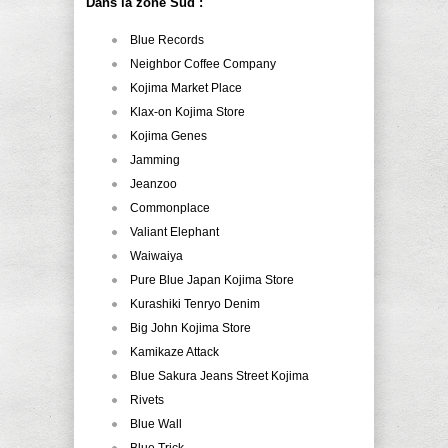
Dans la zone Sud :
Blue Records
Neighbor Coffee Company
Kojima Market Place
Klax-on Kojima Store
Kojima Genes
Jamming
Jeanzoo
Commonplace
Valiant Elephant
Waiwaiya
Pure Blue Japan Kojima Store
Kurashiki Tenryo Denim
Big John Kojima Store
Kamikaze Attack
Blue Sakura Jeans Street Kojima
Rivets
Blue Wall
Blue Trick