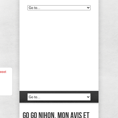
weet
Go Go Nihon, mon avis et