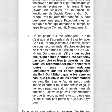
tentative de me duper et je trouvais que ça
confirmais pleinement le ressenti que
j’avais eu vis-à-vis de la façon de
fonctionner de Davide Rossi et Go ! Go !
Nihon. Pas toujours très honnête. Surtout
que gérer une page Facebook c’est un
véritable métier qui demande du temps, on
appelle ça du Community Management.
Un de points qui me dérangeait le plus
c’est que si j’acceptais de travailler avec
Go ! Go ! Nihon je devrais, à terme, cesser
de vous recommander d’autres écoles qui
ne font pas parties du réseau de Go ! Go !
Nihon. Donc en clair,
s’il y a des écoles
que j’ai pu aimer (comme Coto Academy
par exemple) et bien je devrais ne plus
vous les recommander pour concentrer
toutes mes recommandations
uniquement sur les écoles proposées
via Go ! Go ! Nihon, que je les aime ou
pas, que j’ai envie de les recommander
ou pas.
En résumé j’aurais perdu toute
liberté et surtout toute honnêteté et ça, je
ne veux pas, mais alors jamais, hors de
question ! Je veux pouvoir recommander
ce que je veux, quand je veux, parce que
j’aime et non pas parce que je suis payé
pour !
En plus de ces points du contrat, Davide est