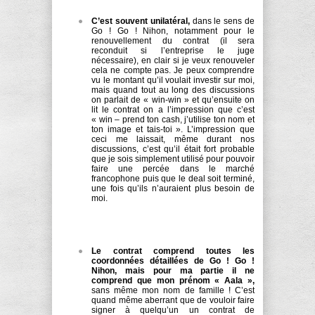
C’est souvent unilatéral,
dans le sens de
Go ! Go ! Nihon, notamment pour le
renouvellement du contrat (il sera
reconduit si l’entreprise le juge
nécessaire), en clair si je veux renouveler
cela ne compte pas. Je peux comprendre
vu le montant qu’il voulait investir sur moi,
mais quand tout au long des discussions
on parlait de « win-win » et qu’ensuite on
lit le contrat on a l’impression que c’est
« win – prend ton cash, j’utilise ton nom et
ton image et tais-toi ». L’impression que
ceci me laissait, même durant nos
discussions, c’est qu’il était fort probable
que je sois simplement utilisé pour pouvoir
faire une percée dans le marché
francophone puis que le deal soit terminé,
une fois qu’ils n’auraient plus besoin de
moi.
Le contrat comprend toutes les
coordonnées détaillées de Go ! Go !
Nihon, mais pour ma partie il ne
comprend que mon prénom « Aala »,
sans même mon nom de famille ! C’est
quand même aberrant que de vouloir faire
signer à quelqu’un un contrat de