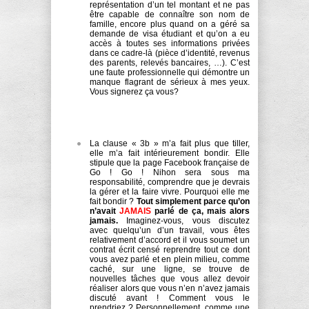
représentation d’un tel montant et ne pas
être capable de connaître son nom de
famille, encore plus quand on a géré sa
demande de visa étudiant et qu’on a eu
accès à toutes ses informations privées
dans ce cadre-là (pièce d’identité, revenus
des parents, relevés bancaires, …). C’est
une faute professionnelle qui démontre un
manque flagrant de sérieux à mes yeux.
Vous signerez ça vous?
La clause « 3b » m’a fait plus que tiller,
elle m’a fait intérieurement bondir. Elle
stipule que la page Facebook française de
Go ! Go ! Nihon sera sous ma
responsabilité, comprendre que je devrais
la gérer et la faire vivre. Pourquoi elle me
fait bondir ?
Tout simplement parce qu’on
n’avait
JAMAIS
parlé de ça, mais alors
jamais.
Imaginez-vous, vous discutez
avec quelqu’un d’un travail, vous êtes
relativement d’accord et il vous soumet un
contrat écrit censé reprendre tout ce dont
vous avez parlé et en plein milieu, comme
caché, sur une ligne, se trouve de
nouvelles tâches que vous allez devoir
réaliser alors que vous n’en n’avez jamais
discuté avant ! Comment vous le
prendriez ? Personnellement, comme une