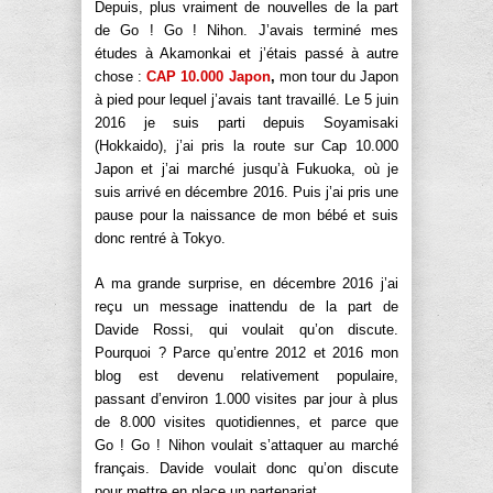
Depuis, plus vraiment de nouvelles de la part
de Go ! Go ! Nihon. J’avais terminé mes
études à Akamonkai et j’étais passé à autre
chose :
CAP 10.000 Japon
,
mon tour du Japon
à pied pour lequel j’avais tant travaillé. Le 5 juin
2016 je suis parti depuis Soyamisaki
(Hokkaido), j’ai pris la route sur Cap 10.000
Japon et j’ai marché jusqu’à Fukuoka, où je
suis arrivé en décembre 2016. Puis j’ai pris une
pause pour la naissance de mon bébé et suis
donc rentré à Tokyo.
A ma grande surprise, en décembre 2016 j’ai
reçu un message inattendu de la part de
Davide Rossi, qui voulait qu’on discute.
Pourquoi ? Parce qu’entre 2012 et 2016 mon
blog est devenu relativement populaire,
passant d’environ 1.000 visites par jour à plus
de 8.000 visites quotidiennes, et parce que
Go ! Go ! Nihon voulait s’attaquer au marché
français. Davide voulait donc qu’on discute
pour mettre en place un partenariat.