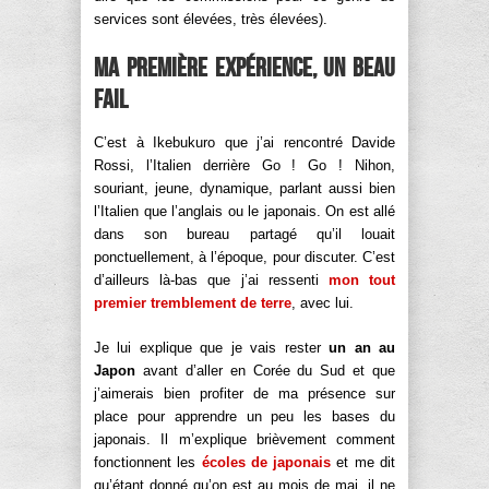
services sont élevées, très élevées).
Ma première expérience, un beau
fail
C’est à Ikebukuro que j’ai rencontré Davide
Rossi, l’Italien derrière Go ! Go ! Nihon,
souriant, jeune, dynamique, parlant aussi bien
l’Italien que l’anglais ou le japonais. On est allé
dans son bureau partagé qu’il louait
ponctuellement, à l’époque, pour discuter. C’est
d’ailleurs là-bas que j’ai ressenti
mon tout
premier tremblement de terre
, avec lui.
Je lui explique que je vais rester
un an au
Japon
avant d’aller en Corée du Sud et que
j’aimerais bien profiter de ma présence sur
place pour apprendre un peu les bases du
japonais. Il m’explique brièvement comment
fonctionnent les
écoles de japonais
et me dit
qu’étant donné qu’on est au mois de mai, il ne