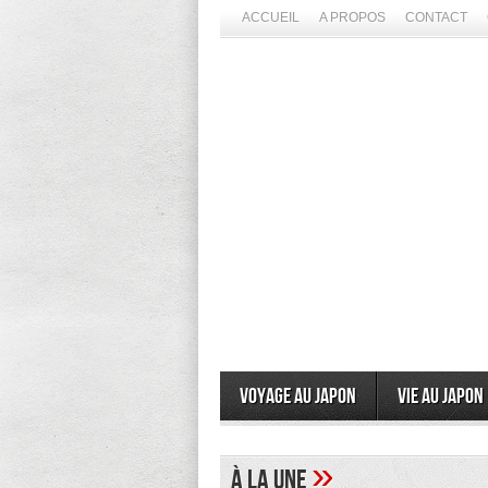
ACCUEIL
A PROPOS
CONTACT
Voyage au Japon
Vie au Japon
»
à la une