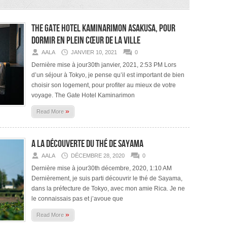
The Gate Hotel Kaminarimon Asakusa, pour
dormir en plein cœur de la ville
AALA
JANVIER 10, 2021
0
Dernière mise à jour30th janvier, 2021, 2:53 PM Lors
d’un séjour à Tokyo, je pense qu’il est important de bien
choisir son logement, pour profiter au mieux de votre
voyage. The Gate Hotel Kaminarimon
»
Read More
A la découverte du thé de Sayama
AALA
DÉCEMBRE 28, 2020
0
Dernière mise à jour30th décembre, 2020, 1:10 AM
Dernièrement, je suis parti découvrir le thé de Sayama,
dans la préfecture de Tokyo, avec mon amie Rica. Je ne
le connaissais pas et j’avoue que
»
Read More