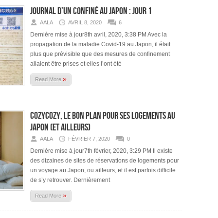
Journal d’un confiné au Japon : jour 1
AALA
AVRIL 8, 2020
6
Dernière mise à jour8th avril, 2020, 3:38 PM Avec la
propagation de la maladie Covid-19 au Japon, il était
plus que prévisible que des mesures de confinement
allaient être prises et elles l’ont été
»
Read More
CozyCozy, le bon plan pour ses logements au
Japon (et ailleurs)
AALA
FÉVRIER 7, 2020
0
Dernière mise à jour7th février, 2020, 3:29 PM Il existe
des dizaines de sites de réservations de logements pour
un voyage au Japon, ou ailleurs, et il est parfois difficile
de s’y retrouver. Dernièrement
»
Read More