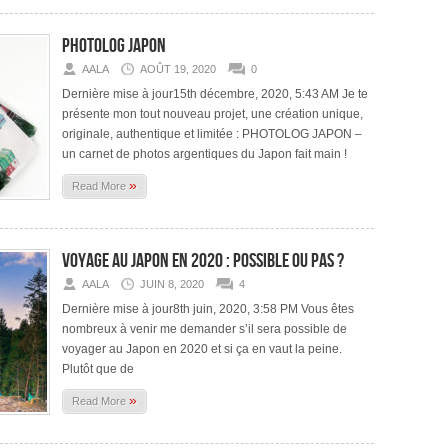
Photolog Japon
AALA
AOÛT 19, 2020
0
Dernière mise à jour15th décembre, 2020, 5:43 AM Je te
présente mon tout nouveau projet, une création unique,
originale, authentique et limitée : PHOTOLOG JAPON –
un carnet de photos argentiques du Japon fait main !
»
Read More
Voyage au Japon en 2020 : possible ou pas ?
AALA
JUIN 8, 2020
4
Dernière mise à jour8th juin, 2020, 3:58 PM Vous êtes
nombreux à venir me demander s’il sera possible de
voyager au Japon en 2020 et si ça en vaut la peine.
Plutôt que de
»
Read More