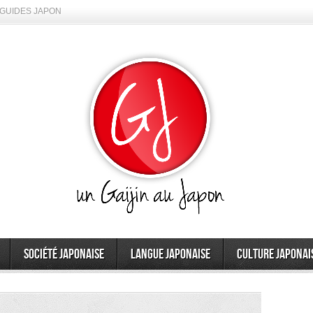
GUIDES JAPON
Société japonaise
Langue japonaise
Culture japonai