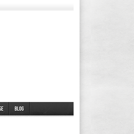
se
Blog