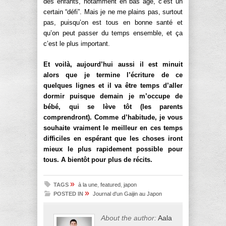
des enfants, notamment en bas âge, c’est un
certain “défi”. Mais je ne me plains pas, surtout
pas, puisqu’on est tous en bonne santé et
qu’on peut passer du temps ensemble, et ça
c’est le plus important.
Et voilà, aujourd’hui aussi il est minuit
alors que je termine l’écriture de ce
quelques lignes et il va être temps d’aller
dormir puisque demain je m’occupe de
bébé, qui se lève tôt (les parents
comprendront). Comme d’habitude, je vous
souhaite vraiment le meilleur en ces temps
difficiles en espérant que les choses iront
mieux le plus rapidement possible pour
tous. A bientôt pour plus de récits.
»
TAGS
à la une
,
featured
,
japon
»
POSTED IN
Journal d'un Gaijin au Japon
About the author:
Aala