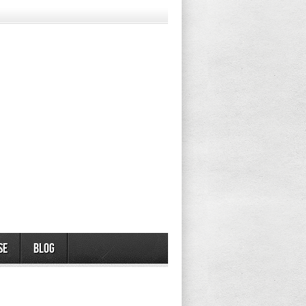
se
Blog