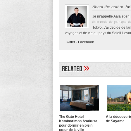
About the author:
Aa
Je m’appelle Aala et en
du monde de presque deu
Tokyo. J'ai décidé de la
voyages et de vie au pays du Soleil-Levan
Twitter
-
Facebook
»
Related
The Gate Hotel
A la découvert
Kaminarimon Asakusa,
de Sayama
pour dormir en plein
cœur de la ville