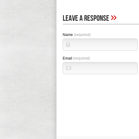
»
Leave A Response
Name
(required)
Email
(required)