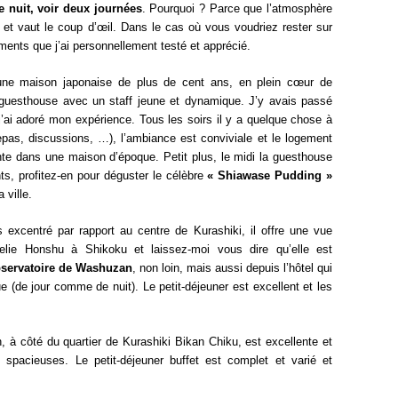
 nuit, voir deux journées
. Pourquoi ? Parce que l’atmosphère
 et vaut le coup d’œil. Dans le cas où vous voudriez rester sur
ements que j’ai personnellement testé et apprécié.
e maison japonaise de plus de cent ans, en plein cœur de
 guesthouse avec un staff jeune et dynamique. J’y avais passé
j’ai adoré mon expérience. Tous les soirs il y a quelque chose à
(repas, discussions, …), l’ambiance est conviviale et le logement
nte dans une maison d’époque. Petit plus, le midi la guesthouse
s, profitez-en pour déguster le célèbre
« Shiawase Pudding »
 ville.
 excentré par rapport au centre de Kurashiki, il offre une vue
elie Honshu à Shikoku et laissez-moi vous dire qu’elle est
servatoire de Washuzan
, non loin, mais aussi depuis l’hôtel qui
e (de jour comme de nuit). Le petit-déjeuner est excellent et les
n, à côté du quartier de Kurashiki Bikan Chiku, est excellente et
spacieuses. Le petit-déjeuner buffet est complet et varié et