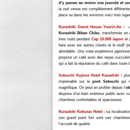
d’y passer au moins une journée et une
la nuit venue est complètement différente
place ou dans les environs voici trois log
Kurashiki Guest House Yuurin-An
:
un
Kurashiki Bikan Chiku
, transformée en
trois nuits pendant
Cap 10.000 Japon
et 
faire avec les autres clients et le staff 
abordable. Une vraie expérience japonisa
propose un café avec des repas succulent
qui a fait la réputation du café dans toute la
Setouchi Kojima Hotel Kurashiki
:
plus
imprenable sur le
pont Setouchi
qui r
magnifique. On peut en profiter depuis l’
ob
dispose d’un bain extérieur public avec vu
chambres confortables et spacieuses.
Kurashiki Kokusai Hotel
:
sa localisatio
son grand point fort sont ses chambres 
l’accueil de qualité.