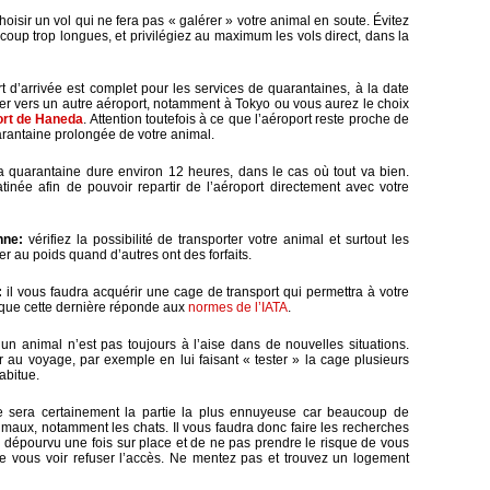
choisir un vol qui ne fera pas « galérer » votre animal en soute. Évitez
oup trop longues, et privilégiez au maximum les vols direct, dans la
rt d’arrivée est complet pour les services de quarantaines, à la date
er vers un autre aéroport, notamment à Tokyo ou vous aurez le choix
ort de Haneda
. Attention toutefois à ce que l’aéroport reste proche de
arantaine prolongée de votre animal.
a quarantaine dure environ 12 heures, dans le cas où tout va bien.
tinée afin de pouvoir repartir de l’aéroport directement avec votre
nne:
vérifiez la possibilité de transporter votre animal et surtout les
er au poids quand d’autres ont des forfaits.
:
il vous faudra acquérir une cage de transport qui permettra à votre
t que cette dernière réponde aux
normes de l’IATA
.
un animal n’est pas toujours à l’aise dans de nouvelles situations.
 au voyage, par exemple en lui faisant « tester » la cage plusieurs
abitue.
 sera certainement la partie la plus ennuyeuse car beaucoup de
maux, notamment les chats. Il vous faudra donc faire les recherches
u dépourvu une fois sur place et de ne pas prendre le risque de vous
e vous voir refuser l’accès. Ne mentez pas et trouvez un logement