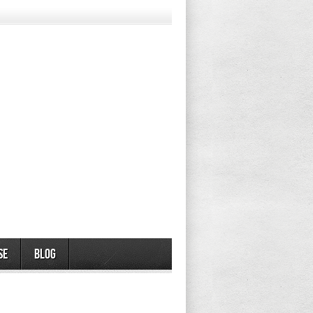
se
Blog