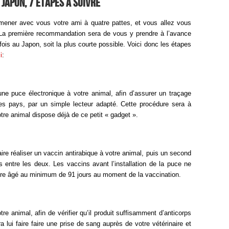
Japon, 7 étapes à suivre
ener avec vous votre ami à quatre pattes, et vous allez vous
La première recommandation sera de vous y prendre à l’avance
fois au Japon, soit la plus courte possible. Voici donc les étapes
i
:
 une puce électronique à votre animal, afin d’assurer un traçage
des pays, par un simple lecteur adapté. Cette procédure sera à
votre animal dispose déjà de ce petit « gadget ».
faire réaliser un vaccin antirabique à votre animal, puis un second
entre les deux. Les vaccins avant l’installation de la puce ne
’être âgé au minimum de 91 jours au moment de la vaccination.
otre animal, afin de vérifier qu’il produit suffisamment d’anticorps
ra lui faire faire une prise de sang auprès de votre vétérinaire et