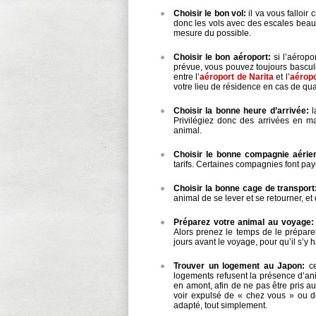
Choisir le bon vol:
il va vous falloir 
donc les vols avec des escales beauc
mesure du possible.
Choisir le bon aéroport:
si l’aéropo
prévue, vous pouvez toujours bascul
entre l’
aéroport de Narita
et l’
aérop
votre lieu de résidence en cas de qu
Choisir la bonne heure d’arrivée:
l
Privilégiez donc des arrivées en ma
animal.
Choisir le bonne compagnie aérie
tarifs. Certaines compagnies font pay
Choisir la bonne cage de transport
animal de se lever et se retourner, e
Préparez votre animal au voyage:
Alors prenez le temps de le préparer
jours avant le voyage, pour qu’il s’y h
Trouver un logement au Japon:
ce
logements refusent la présence d’ani
en amont, afin de ne pas être pris a
voir expulsé de « chez vous » ou d
adapté, tout simplement.