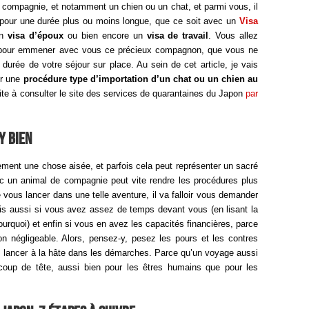
 compagnie, et notamment un chien ou un chat, et parmi vous, il
 pour une durée plus ou moins longue, que ce soit avec un
Visa
un
visa d’époux
ou bien encore un
visa de travail
. Vous allez
e pour emmener avec vous ce précieux compagnon, que vous ne
 durée de votre séjour sur place. Au sein de cet article, je vais
ur une
procédure type d’importation d’un chat ou un chien au
vite à consulter le site des services de quarantaines du Japon
par
y bien
ment une chose aisée, et parfois cela peut représenter un sacré
ec un animal de compagnie peut vite rendre les procédures plus
vous lancer dans une telle aventure, il va falloir vous demander
ais aussi si vous avez assez de temps devant vous (en lisant la
rquoi) et enfin si vous en avez les capacités financières, parce
on négligeable. Alors, pensez-y, pesez les pours et les contres
s lancer à la hâte dans les démarches. Parce qu’un voyage aussi
 coup de tête, aussi bien pour les êtres humains que pour les