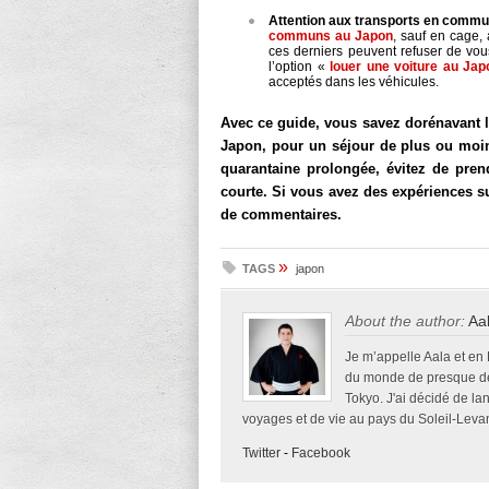
Attention aux transports en commu
communs au Japon
, sauf en cage,
ces derniers peuvent refuser de vous
l’option «
louer une voiture au Jap
acceptés dans les véhicules.
Avec ce guide, vous savez dorénavant l
Japon, pour un séjour de plus ou moin
quarantaine prolongée, évitez de pre
courte. Si vous avez des expériences s
de commentaires.
»
TAGS
japon
About the author:
Aa
Je m’appelle Aala et en
du monde de presque deu
Tokyo. J'ai décidé de la
voyages et de vie au pays du Soleil-Levan
Twitter
-
Facebook