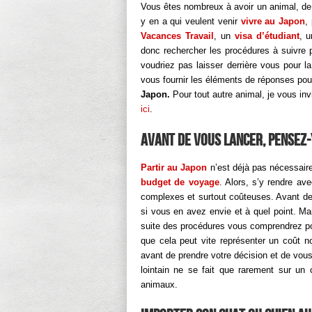
Vous êtes nombreux à avoir un animal, de
y en a qui veulent venir
vivre au Japon
,
Vacances Travail
, un
visa d’étudiant
, 
donc rechercher les procédures à suivr
voudriez pas laisser derrière vous pour la
vous fournir les éléments de réponses po
Japon.
Pour tout autre animal, je vous in
ici
.
Avant de vous lancer, pensez-
Partir au Japon
n’est déjà pas nécessaire
budget de voyage
. Alors, s’y rendre av
complexes et surtout coûteuses. Avant de 
si vous en avez envie et à quel point. M
suite des procédures vous comprendrez pou
que cela peut vite représenter un coût n
avant de prendre votre décision et de vou
lointain ne se fait que rarement sur un
animaux.