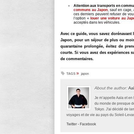
Attention aux transports en commu
communs au Japon
, sauf en cage,
ces derniers peuvent refuser de vous
l’option «
louer une voiture au Jap
acceptés dans les véhicules.
Avec ce guide, vous savez dorénavant l
Japon, pour un séjour de plus ou moin
quarantaine prolongée, évitez de pre
courte. Si vous avez des expériences s
de commentaires.
»
TAGS
japon
About the author:
Aa
Je m’appelle Aala et en
du monde de presque deu
Tokyo. J'ai décidé de la
voyages et de vie au pays du Soleil-Levan
Twitter
-
Facebook