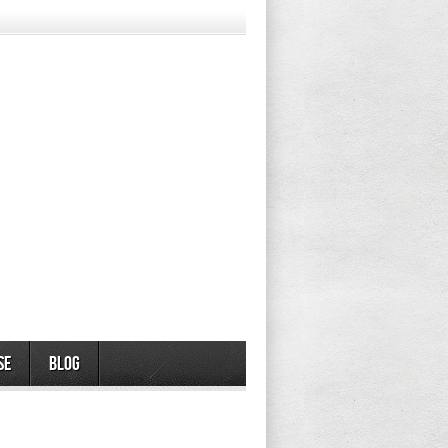
se
Blog