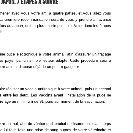
Japon, 7 étapes à suivre
ener avec vous votre ami à quatre pattes, et vous allez vous
La première recommandation sera de vous y prendre à l’avance
fois au Japon, soit la plus courte possible. Voici donc les étapes
i
:
 une puce électronique à votre animal, afin d’assurer un traçage
des pays, par un simple lecteur adapté. Cette procédure sera à
votre animal dispose déjà de ce petit « gadget ».
faire réaliser un vaccin antirabique à votre animal, puis un second
entre les deux. Les vaccins avant l’installation de la puce ne
’être âgé au minimum de 91 jours au moment de la vaccination.
otre animal, afin de vérifier qu’il produit suffisamment d’anticorps
ra lui faire faire une prise de sang auprès de votre vétérinaire et