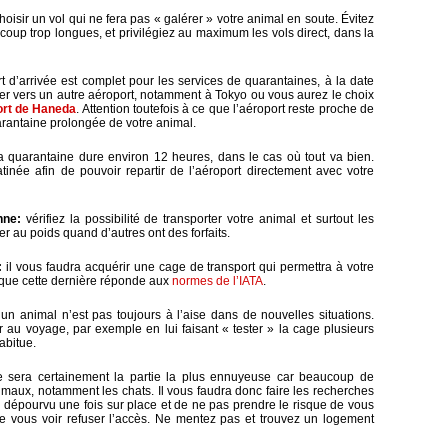
choisir un vol qui ne fera pas « galérer » votre animal en soute. Évitez
oup trop longues, et privilégiez au maximum les vols direct, dans la
rt d’arrivée est complet pour les services de quarantaines, à la date
er vers un autre aéroport, notamment à Tokyo ou vous aurez le choix
ort de Haneda
. Attention toutefois à ce que l’aéroport reste proche de
arantaine prolongée de votre animal.
a quarantaine dure environ 12 heures, dans le cas où tout va bien.
tinée afin de pouvoir repartir de l’aéroport directement avec votre
nne:
vérifiez la possibilité de transporter votre animal et surtout les
er au poids quand d’autres ont des forfaits.
:
il vous faudra acquérir une cage de transport qui permettra à votre
t que cette dernière réponde aux
normes de l’IATA
.
un animal n’est pas toujours à l’aise dans de nouvelles situations.
 au voyage, par exemple en lui faisant « tester » la cage plusieurs
abitue.
 sera certainement la partie la plus ennuyeuse car beaucoup de
maux, notamment les chats. Il vous faudra donc faire les recherches
u dépourvu une fois sur place et de ne pas prendre le risque de vous
e vous voir refuser l’accès. Ne mentez pas et trouvez un logement