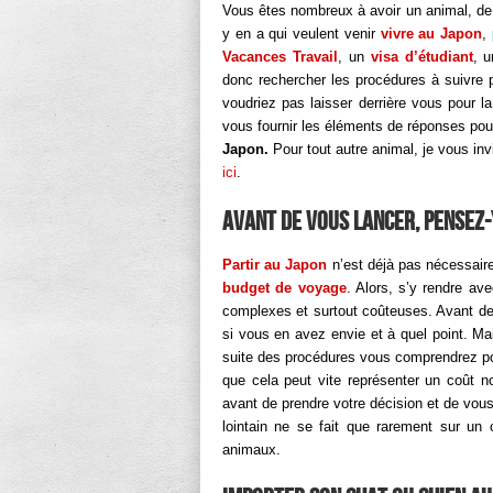
Vous êtes nombreux à avoir un animal, de
y en a qui veulent venir
vivre au Japon
,
Vacances Travail
, un
visa d’étudiant
, 
donc rechercher les procédures à suivr
voudriez pas laisser derrière vous pour la
vous fournir les éléments de réponses po
Japon.
Pour tout autre animal, je vous in
ici
.
Avant de vous lancer, pensez-
Partir au Japon
n’est déjà pas nécessaire
budget de voyage
. Alors, s’y rendre av
complexes et surtout coûteuses. Avant de 
si vous en avez envie et à quel point. M
suite des procédures vous comprendrez pou
que cela peut vite représenter un coût n
avant de prendre votre décision et de vou
lointain ne se fait que rarement sur un
animaux.