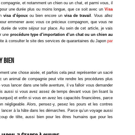
 compagnie, et notamment un chien ou un chat, et parmi vous, il
 pour une durée plus ou moins longue, que ce soit avec un
Visa
un
visa d’époux
ou bien encore un
visa de travail
. Vous allez
e pour emmener avec vous ce précieux compagnon, que vous ne
 durée de votre séjour sur place. Au sein de cet article, je vais
ur une
procédure type d’importation d’un chat ou un chien au
vite à consulter le site des services de quarantaines du Japon
par
y bien
ment une chose aisée, et parfois cela peut représenter un sacré
ec un animal de compagnie peut vite rendre les procédures plus
vous lancer dans une telle aventure, il va falloir vous demander
ais aussi si vous avez assez de temps devant vous (en lisant la
rquoi) et enfin si vous en avez les capacités financières, parce
on négligeable. Alors, pensez-y, pesez les pours et les contres
s lancer à la hâte dans les démarches. Parce qu’un voyage aussi
 coup de tête, aussi bien pour les êtres humains que pour les