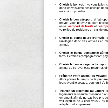
Choisir le bon vol:
il va vous falloir 
donc les vols avec des escales beauc
mesure du possible.
Choisir le bon aéroport:
si l’aéropo
prévue, vous pouvez toujours bascul
entre l’
aéroport de Narita
et l’
aérop
votre lieu de résidence en cas de qu
Choisir la bonne heure d’arrivée:
l
Privilégiez donc des arrivées en ma
animal.
Choisir le bonne compagnie aérie
tarifs. Certaines compagnies font pay
Choisir la bonne cage de transport
animal de se lever et se retourner, e
Préparez votre animal au voyage:
Alors prenez le temps de le préparer
jours avant le voyage, pour qu’il s’y h
Trouver un logement au Japon:
ce
logements refusent la présence d’ani
en amont, afin de ne pas être pris a
voir expulsé de « chez vous » ou d
adapté, tout simplement.