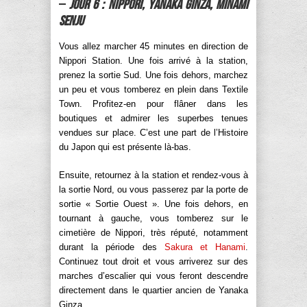
–
Jour 6 : Nippori, Yanaka Ginza, Minami
Senju
Vous allez marcher 45 minutes en direction de
Nippori Station. Une fois arrivé à la station,
prenez la sortie Sud. Une fois dehors, marchez
un peu et vous tomberez en plein dans Textile
Town. Profitez-en pour flâner dans les
boutiques et admirer les superbes tenues
vendues sur place. C’est une part de l’Histoire
du Japon qui est présente là-bas.
Ensuite, retournez à la station et rendez-vous à
la sortie Nord, ou vous passerez par la porte de
sortie « Sortie Ouest ». Une fois dehors, en
tournant à gauche, vous tomberez sur le
cimetière de Nippori, très réputé, notamment
durant la période des
Sakura et Hanami
.
Continuez tout droit et vous arriverez sur des
marches d’escalier qui vous feront descendre
directement dans le quartier ancien de Yanaka
Ginza.