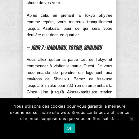
chose de vos yeux.
Après cela, en prenant la Tokyo Skytree
comme repère, vous rentrerez tranquillement
jusqu’à Asakusa, pour ce qui sera votre
dernière nuit dans ce quartier.
–
Jour 7 : Harajuku, Yoyogi, Shinjuku
Vous allez quitter la partie Est de Tokyo et
commencer à visiter la partie Ouest. Je vous
recommande de prendre un logement aux
environs de Shinjuku. Partez de Asakusa
jusqu’à Shinjuku pour 230 Yen en empruntant la
Ginza Line jusqu’à Akasakamitsuke station
puis changez pour la Marunouchi Line jusqu’à
Shinjuku Station. Rendez-vous à votre nouveau
Nous utilisons des cookies pour vous garantir la meilleure
logement et demandez à ce que vos affaires
expérience sur notre site web. Si vous continuez à utiliser ce
soient gardées en attendant que vous puissiez
site, nous supposerons que vous en êtes satisfait.
faire votre check-in le soir.
Ok
Partez en direction de Harajuku à pieds