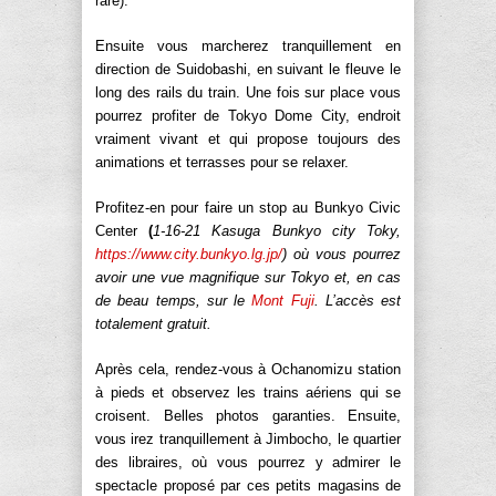
rare).
Ensuite vous marcherez tranquillement en
direction de Suidobashi, en suivant le fleuve le
long des rails du train. Une fois sur place vous
pourrez profiter de Tokyo Dome City, endroit
vraiment vivant et qui propose toujours des
animations et terrasses pour se relaxer.
Profitez-en pour faire un stop au Bunkyo Civic
Center
(
1-16-21 Kasuga Bunkyo city Toky,
https://www.city.bunkyo.lg.jp/
)
où vous pourrez
avoir une vue magnifique sur Tokyo et, en cas
de beau temps, sur le
Mont Fuji
. L’accès est
totalement gratuit.
Après cela, rendez-vous à Ochanomizu station
à pieds et observez les trains aériens qui se
croisent. Belles photos garanties. Ensuite,
vous irez tranquillement à Jimbocho, le quartier
des libraires, où vous pourrez y admirer le
spectacle proposé par ces petits magasins de