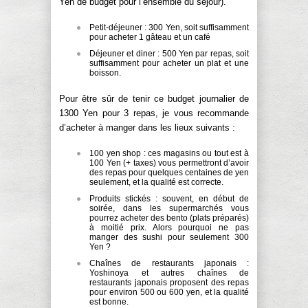
Yen de budget pour l’ensemble du séjour).
Petit-déjeuner : 300 Yen, soit suffisamment
pour acheter 1 gâteau et un café
Déjeuner et diner : 500 Yen par repas, soit
suffisamment pour acheter un plat et une
boisson.
Pour être sûr de tenir ce budget journalier de
1300 Yen pour 3 repas, je vous recommande
d’acheter à manger dans les lieux suivants :
100 yen shop : ces magasins ou tout est à
100 Yen (+ taxes) vous permettront d’avoir
des repas pour quelques centaines de yen
seulement, et la qualité est correcte.
Produits stickés : souvent, en début de
soirée, dans les supermarchés vous
pourrez acheter des bento (plats préparés)
à moitié prix. Alors pourquoi ne pas
manger des sushi pour seulement 300
Yen ?
Chaînes de restaurants japonais :
Yoshinoya et autres chaînes de
restaurants japonais proposent des repas
pour environ 500 ou 600 yen, et la qualité
est bonne.