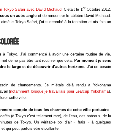
er
n Tokyo Safari avec David Michaud
. C’était le 1
Octobre 2012.
sous un autre angle
et de rencontrer le célèbre David Michaud.
aimé le Tokyo Safari, j’ai succombé à la tentation et ais fais un
colorée
s à Tokyo. J’ai commencé à avoir une certaine routine de vie,
met de ne pas être tant routinier que cela
. Par moment je sens
dre le large et de découvrir d’autres horizons.
J’ai ce besoin
besoin de changements. Je m’étais déjà rendu à Yokohama
vail (
notamment lorsque je travaillais pour Leafcup Yokohama
).
orer cette ville.
rendre compte de tous les charmes de cette ville portuaire
:
cafés (à Tokyo c’est tellement rare), de l’eau, des bateaux, de la
utes de Tokyo. Un véritable bol d’air « frais » à quelques
et qui peut parfois être étouffante.