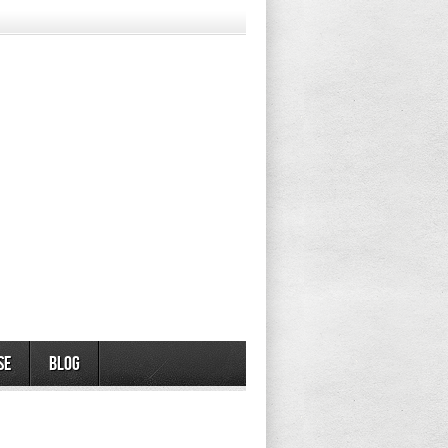
se
Blog