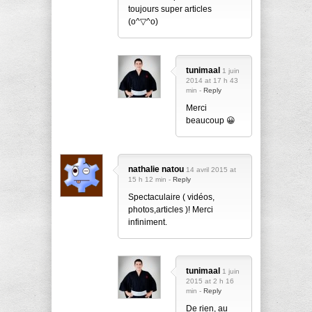
toujours super articles
(o^▽^o)
tunimaal
1 juin
2014 at 17 h 43
min -
Reply
Merci
beaucoup 😀
nathalie natou
14 avril 2015 at
15 h 12 min -
Reply
Spectaculaire ( vidéos,
photos,articles )! Merci
infiniment.
tunimaal
1 juin
2015 at 2 h 16
min -
Reply
De rien, au