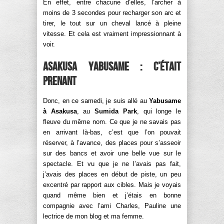
En effet, entre chacune d’elles, l’archer à
moins de 3 secondes pour recharger son arc et
tirer, le tout sur un cheval lancé à pleine
vitesse. Et cela est vraiment impressionnant à
voir.
Asakusa Yabusame : c’était
prenant
Donc, en ce samedi, je suis allé au
Yabusame
à Asakusa
, au
Sumida Park
, qui longe le
fleuve du même nom. Ce que je ne savais pas
en arrivant là-bas, c’est que l’on pouvait
réserver, à l’avance, des places pour s’asseoir
sur des bancs et avoir une belle vue sur le
spectacle. Et vu que je ne l’avais pas fait,
j’avais des places en début de piste, un peu
excentré par rapport aux cibles. Mais je voyais
quand même bien et j’étais en bonne
compagnie avec l’ami Charles, Pauline une
lectrice de mon blog et ma femme.