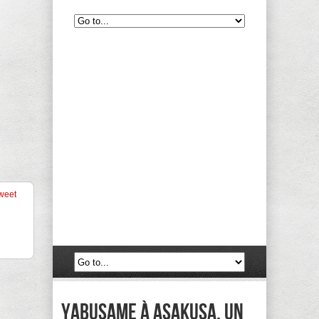
weet
Yabusame à Asakusa, un