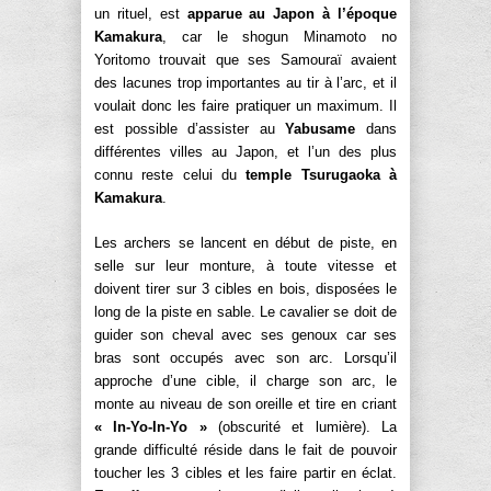
un rituel, est
apparue au Japon à l’époque
Kamakura
, car le shogun Minamoto no
Yoritomo trouvait que ses Samouraï avaient
des lacunes trop importantes au tir à l’arc, et il
voulait donc les faire pratiquer un maximum. Il
est possible d’assister au
Yabusame
dans
différentes villes au Japon, et l’un des plus
connu reste celui du
temple Tsurugaoka à
Kamakura
.
Les archers se lancent en début de piste, en
selle sur leur monture, à toute vitesse et
doivent tirer sur 3 cibles en bois, disposées le
long de la piste en sable. Le cavalier se doit de
guider son cheval avec ses genoux car ses
bras sont occupés avec son arc. Lorsqu’il
approche d’une cible, il charge son arc, le
monte au niveau de son oreille et tire en criant
« In-Yo-In-Yo »
(obscurité et lumière). La
grande difficulté réside dans le fait de pouvoir
toucher les 3 cibles et les faire partir en éclat.