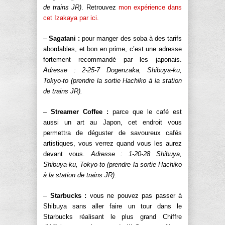
de trains JR)
. Retrouvez
mon expérience dans
cet Izakaya par ici.
–
Sagatani :
pour manger des soba à des tarifs
abordables, et bon en prime, c’est une adresse
fortement recommandé par les japonais.
Adresse : 2-25-7 Dogenzaka, Shibuya-ku,
Tokyo-to (prendre la sortie Hachiko à la station
de trains JR).
–
Streamer Coffee :
parce que le café est
aussi un art au Japon, cet endroit vous
permettra de déguster de savoureux cafés
artistiques, vous verrez quand vous les aurez
devant vous.
Adresse : 1-20-28 Shibuya,
Shibuya-ku, Tokyo-to (prendre la sortie Hachiko
à la station de trains JR).
–
Starbucks :
vous ne pouvez pas passer à
Shibuya sans aller faire un tour dans le
Starbucks réalisant le plus grand Chiffre