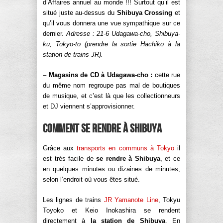
d’Affaires annuel au monde !!! Surtout qu’il est
situé juste au-dessus du
Shibuya Crossing
et
qu’il vous donnera une vue sympathique sur ce
dernier.
Adresse : 21-6 Udagawa-cho, Shibuya-
ku, Tokyo-to (prendre la sortie Hachiko à la
station de trains JR).
–
Magasins de CD à Udagawa-cho :
cette rue
du même nom regroupe pas mal de boutiques
de musique, et c’est là que les collectionneurs
et DJ viennent s’approvisionner.
Comment se rendre à Shibuya
Grâce aux
transports en communs à Tokyo
il
est très facile de
se rendre à Shibuya
, et ce
en quelques minutes ou dizaines de minutes,
selon l’endroit où vous êtes situé.
Les lignes de trains
JR Yamanote Line
, Tokyu
Toyoko et Keio Inokashira se rendent
directement à
la station de Shibuya
. En