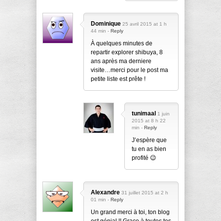
Dominique
25 avril 2015 at 1 h
44 min -
Reply
À quelques minutes de
repartir explorer shibuya, 8
ans après ma derniere
visite…merci pour le post ma
petite liste est prête !
tunimaal
1 juin
2015 at 8 h 22
min -
Reply
J’espère que
tu en as bien
profité 😉
Alexandre
31 juillet 2015 at 2 h
01 min -
Reply
Un grand merci à toi, ton blog
est génial !! Grace à toutes tes