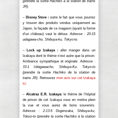
(prendre la sortie Hachiko à la station de trains
JR).
–
Disney Store :
outre le fait que vous pourrez
y trouver des produits vendus uniquement au
Japon, la façade de ce magasin (ayant la forme
d’un château) vaut le détour.
Adresse : 20-15
udagawa-cho, Shibuya-ku, Tokyo-to.
–
Lock up Izakaya :
aller manger dans un
Izakaya dont le thème n’est autre que la prison.
Ambiance sympathique et originale.
Adresse :
33-1 Udagawacho, Shibuya-Ku, Tokyo-to
(prendre la sortie Hachiko de la station de
trains JR).
Retrouvez
mon avis sur cet Izakaya
ici
.
–
Alcatraz E.R. Izakaya:
le thème de l’hôpital
de prison de cet Izakaya vous en mettra plein
la vue et vous aurez de bons souvenirs.
Adresse : 2-13-5 Dogenzaka, Shibuya-ku,
Tokyo-to (prendre la sortie Hachiko à la station