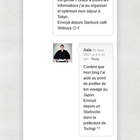
informations j’ai pu organiser
et optimiser mon séjour à
Tokyo.
Envoyé depuis Starbuck café
Shibuya 🙂 !!
Aala
22 mars
2017 at 4 h 31
min -
Reply
Content que
mon blog t’ai
aidé au point
de profiter de
ton voyage au
Japon.
Envoyé
depuis un
Starbucks
dans la
préfecture de
Tochigi ^^