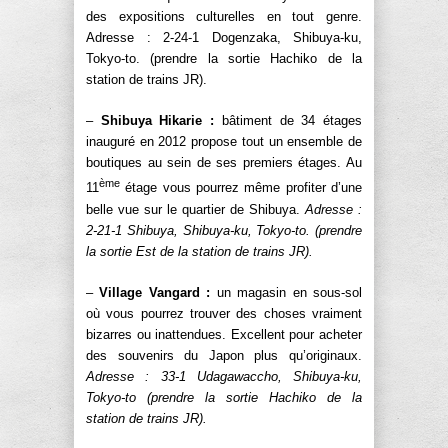
des expositions culturelles en tout genre.
Adresse : 2-24-1 Dogenzaka, Shibuya-ku,
Tokyo-to. (prendre la sortie Hachiko de la
station de trains JR).
–
Shibuya Hikarie :
bâtiment de 34 étages
inauguré en 2012 propose tout un ensemble de
boutiques au sein de ses premiers étages. Au
ème
11
étage vous pourrez même profiter d’une
belle vue sur le quartier de Shibuya.
Adresse :
2-21-1 Shibuya, Shibuya-ku, Tokyo-to. (prendre
la sortie Est de la station de trains JR).
–
Village Vangard :
un magasin en sous-sol
où vous pourrez trouver des choses vraiment
bizarres ou inattendues. Excellent pour acheter
des souvenirs du Japon plus qu’originaux.
Adresse : 33-1 Udagawaccho, Shibuya-ku,
Tokyo-to (prendre la sortie Hachiko de la
station de trains JR).