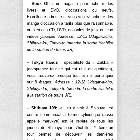
–
Book Off :
un magasin pour acheter des
livres et DVD, d’occasions ou neufs.
Excellente adresse si vous voulez acheter des
manga d’occasion à tarifs plus que raisonnable,
ou bien des CD, DVD, consoles de jeux ou jeux
vidéos japonais.
Adresse : 32-13 Udagawacho,
Shibuya-ku, Tokyo-to (prendre la sortie Hachiko
de la station de trains JR).
–
Tokyu Hands :
spécialiste du « Zakka »
(comprenez tout ce qui est utile au quotidien),
vous trouverez presque tout et n’importe quoi
sur 8 étages.
Adresse : 12-18 Udagawa-cho,
Shibuya-ku, Tokyo-to (prendre la sortie Hachiko
à la station de trains JR).
–
Shibuya 109:
le lieu à voir à Shibuya, ce
centre commercial à forme cylindrique (aussi
appellé marukyu) est le repère de tous les
jeunes de Shibuya pour s’habiller. Y faire un
tour permet de découvrir les dernières