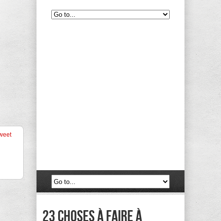
weet
23 choses à faire à