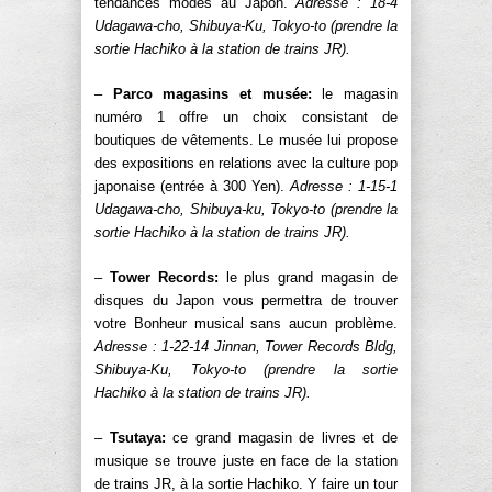
tendances modes au Japon.
Adresse : 18-4
Udagawa-cho, Shibuya-Ku, Tokyo-to (prendre la
sortie Hachiko à la station de trains JR).
–
Parco magasins et musée:
le magasin
numéro 1 offre un choix consistant de
boutiques de vêtements. Le musée lui propose
des expositions en relations avec la culture pop
japonaise (entrée à 300 Yen).
Adresse : 1-15-1
Udagawa-cho, Shibuya-ku, Tokyo-to (prendre la
sortie Hachiko à la station de trains JR).
–
Tower Records:
le plus grand magasin de
disques du Japon vous permettra de trouver
votre Bonheur musical sans aucun problème.
Adresse : 1-22-14 Jinnan, Tower Records Bldg,
Shibuya-Ku, Tokyo-to (prendre la sortie
Hachiko à la station de trains JR).
–
Tsutaya:
ce grand magasin de livres et de
musique se trouve juste en face de la station
de trains JR, à la sortie Hachiko. Y faire un tour