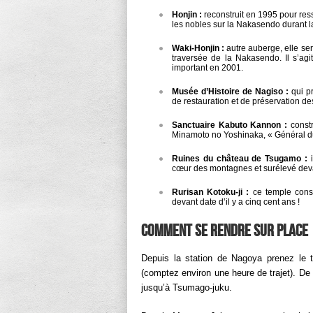
Honjin :
reconstruit en 1995 pour ress
les nobles sur la Nakasendo durant l
Waki-Honjin :
autre auberge, elle ser
traversée de la Nakasendo. Il s’agi
important en 2001.
Musée d’Histoire de Nagiso :
qui pr
de restauration et de préservation de
Sanctuaire Kabuto Kannon :
constr
Minamoto no Yoshinaka, « Général du
Ruines du château de Tsugamo :
i
cœur des montagnes et surélevé devai
Rurisan Kotoku-ji :
ce temple constr
devant date d’il y a cinq cent ans !
Comment se rendre sur place
Depuis la station de Nagoya prenez le 
(comptez environ une heure de trajet). D
jusqu’à Tsumago-juku.