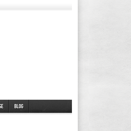
se
Blog