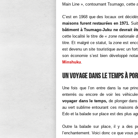
Main Line », contournant Tsumago, cette an
C’est en 1968 que des locaux ont décidés
maisons furent restaurées en 1971.
Suit
bâtiment à Tsumago-Juku ne devrait êtr
cette localité le titre de
« zone nationale d
titre. Et malgré ce statut, la zone est e
est devenu un site touristique avec un for
son économie s’est bien développé not
Minshuku
.
Un voyage dans le temps à po
Une fois que l’on entre dans la rue princi
enterrés ou encore de voir les véhicul
voyager dans le temps,
de plonger dans 
au vert sublime entourant ces maisons de
Edo et la balade sur place est des plus ag
Outre la balade sur place, il y a des po
l’enchantement. Voici donc ce que vous pou