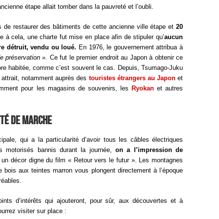
cienne étape allait tomber dans la pauvreté et l’oubli.
 de restaurer des bâtiments de cette ancienne ville étape et
20
e à cela, une charte fut mise en place afin de stipuler qu’
aucun
e détruit, vendu ou loué.
En 1976, le gouvernement attribua à
e préservation ».
Ce fut le premier endroit au Japon à obtenir ce
ncore habitée, comme c’est souvent le cas. Depuis, Tsumago-Juku
t attrait, notamment auprès des
touristes étrangers au Japon
et
amment pour les magasins de souvenirs, les
Ryokan
et autres
rté de marche
pale, qui a la particularité d’avoir tous les câbles électriques
es motorisés bannis durant la journée,
on a l’impression de
un décor digne du film « Retour vers le futur ». Les montagnes
 bois aux teintes marron vous plongent directement à l’époque
réables.
ints d’intérêts qui ajouteront, pour sûr, aux découvertes et à
rrez visiter sur place :