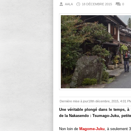
AALA
18 DÉCEMBRE 2015
0
Dernière mise à jour18th décembre, 2015, 4:01 P
Une véritable plongé dans le temps, à 
de la Nakasendo : Tsumago-Juku, petite
Non loin de
Magome-Juku
, à seulement 3