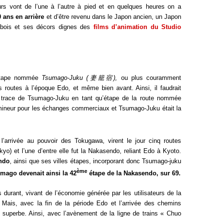
s vont de l’une à l’autre à pied et en quelques heures on a
 ans en arrière
et d’être revenu dans le Japon ancien, un Japon
e bois et ses décors dignes des
films d’animation du Studio
 étape nommée
Tsumago-Juku (
妻籠
宿
),
ou plus couramment
s routes à l’époque Edo, et même bien avant. Ainsi, il faudrait
r trace de Tsumago-Juku en tant qu’étape de la route nommée
 mineur pour les échanges commerciaux et Tsumago-Juku était la
’arrivée au pouvoir des Tokugawa, virent le jour cinq routes
yo) et l’une d’entre elle fut la Nakasendo, reliant Edo à Kyoto.
endo
, ainsi que ses villes étapes, incorporant donc Tsumago-juku
ème
umago devenait ainsi la 42
étape de la Nakasendo, sur 69.
 durant, vivant de l’économie générée par les utilisateurs de la
ais, avec la fin de la période Edo et l’arrivée des chemins
sa superbe. Ainsi, avec l’avènement de la ligne de trains « Chuo