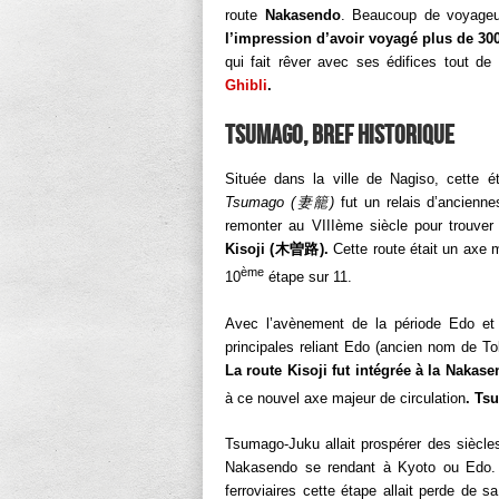
route
Nakasendo
. Beaucoup de voyageur
l’impression d’avoir voyagé plus de 300
qui fait rêver avec ses édifices tout d
Ghibli
.
Tsumago, bref historique
Située dans la ville de Nagiso, cette
Tsumago (
妻籠
)
fut un relais d’ancienne
remonter au VIIIème siècle pour trouve
Kisoji (
木曽路
).
Cette route était un axe
ème
10
étape sur 11.
Avec l’avènement de la période Edo et l
principales reliant Edo (ancien nom de Tok
La route Kisoji fut intégrée à la Nakas
à ce nouvel axe majeur de circulation
. Ts
Tsumago-Juku allait prospérer des siècles
Nakasendo se rendant à Kyoto ou Edo. M
ferroviaires cette étape allait perde de 