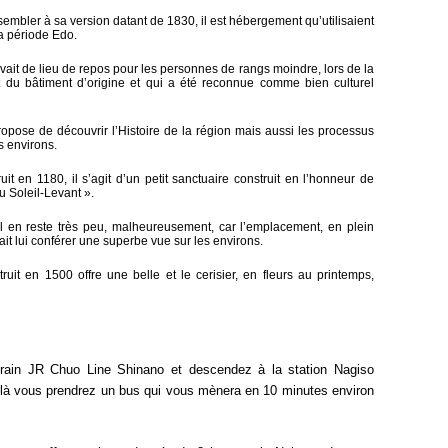
embler à sa version datant de 1830, il est hébergement qu’utilisaient
a période Edo.
vait de lieu de repos pour les personnes de rangs moindre, lors de la
t du bâtiment d’origine et qui a été reconnue comme bien culturel
opose de découvrir l’Histoire de la région mais aussi les processus
s environs.
uit en 1180, il s’agit d’un petit sanctuaire construit en l’honneur de
 Soleil-Levant ».
l en reste très peu, malheureusement, car l’emplacement, en plein
t lui conférer une superbe vue sur les environs.
uit en 1500 offre une belle et le cerisier, en fleurs au printemps,
train JR Chuo Line Shinano et descendez à la station Nagiso
e là vous prendrez un bus qui vous mènera en 10 minutes environ