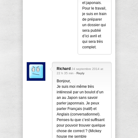
et japonais.
Pour le travail,
je suis en train
de préparer
un dossier qui
sera publié
d’ici avril et
qui sera très
complet.
Richard
24 septembre 2014 at
22 h 35 min -
Reply
Bonjour,
Je suis moi même très
intéressé par un boulot d’un
an au Japon sans savoir
parler japonnais. Je peux
parler Français (natif) et
Anglais (conversationnel).
Penses-tu que c’est suffisant
pour pouvoir trouver quelque
chose de correct ? (Mickey
house me semble