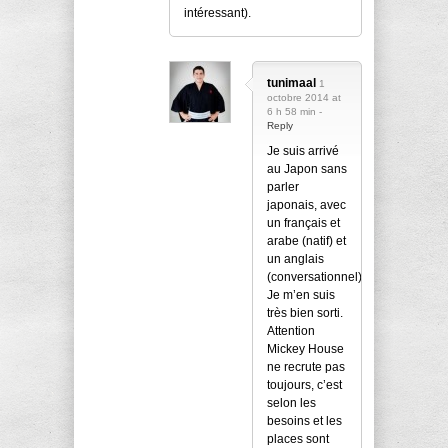
intéressant).
tunimaal
1
octobre 2014 at
6 h 58 min -
Reply
Je suis arrivé
au Japon sans
parler
japonais, avec
un français et
arabe (natif) et
un anglais
(conversationnel).
Je m’en suis
très bien sorti.
Attention
Mickey House
ne recrute pas
toujours, c’est
selon les
besoins et les
places sont