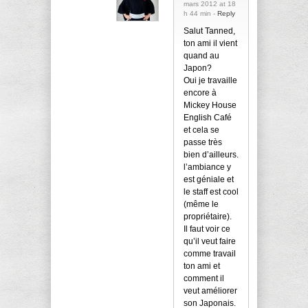
mars 2012 at 18
h 44 min -
Reply
Salut Tanned,
ton ami il vient
quand au
Japon?
Oui je travaille
encore à
Mickey House
English Café
et cela se
passe très
bien d’ailleurs.
l’ambiance y
est géniale et
le staff est cool
(même le
propriétaire).
Il faut voir ce
qu’il veut faire
comme travail
ton ami et
comment il
veut améliorer
son Japonais.