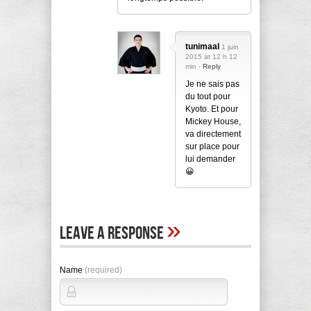
tunimaal
1 juin
2015 at 12 h 12
min -
Reply
Je ne sais pas
du tout pour
Kyoto. Et pour
Mickey House,
va directement
sur place pour
lui demander
😀
»
Leave A Response
Name
(required)