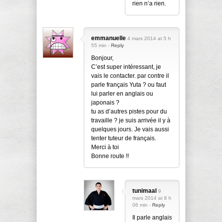
rien n’a rien.
emmanuelle
4 mars 2014 at 5 h
55 min -
Reply
Bonjour,
C’est super intéressant, je
vais le contacter. par contre il
parle français Yuta ? ou faut
lui parler en anglais ou
japonais ?
tu as d’autres pistes pour du
travaille ? je suis arrivée il y à
quelques jours. Je vais aussi
tenter tuteur de français.
Merci à toi
Bonne route !!
tunimaal
9
mars 2014 at 8 h
06 min -
Reply
Il parle anglais