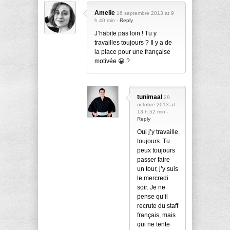
Amelie
16 septembre 2013 at 9
h 40 min -
Reply
J’habite pas loin ! Tu y
travailles toujours ? Il y a de
la place pour une française
motivée 😀 ?
tunimaal
29
octobre 2013 at
13 h 52 min -
Reply
Oui j’y travaille
toujours. Tu
peux toujours
passer faire
un tour, j’y suis
le mercredi
soir. Je ne
pense qu’il
recrute du staff
français, mais
qui ne tente