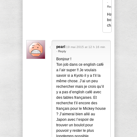
-
Reply
Haha
bonne
chance
pearl
19 mai 2015 at 12 h 16 min
-
Reply
Bonjour !
Ton job dans ce english café
a l’air super !! Je voulais
savoir si a Kyoto il y a t’il la
même chose. J’ai un peu
rechercher mais je crois qu’il
y a pas d’english café avec
des tables françaises. Et
recherche t’il encore des
français pour le Mickey house
? J’aimerai bien allé au
Japon avec l’espoir de
trouver un boulot pour
pouvoir y rester le plus
longtemps possible.