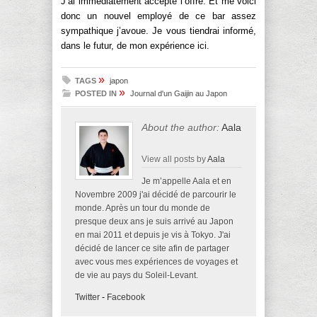
J’ai immédiatement accepté l’offre. Et me voici
donc un nouvel employé de ce bar assez
sympathique j’avoue. Je vous tiendrai informé,
dans le futur, de mon expérience ici.
»
TAGS
japon
»
POSTED IN
Journal d'un Gaijin au Japon
About the author:
Aala
View all posts by
Aala
Je m’appelle Aala et en
Novembre 2009 j'ai décidé de parcourir le
monde. Après un tour du monde de
presque deux ans je suis arrivé au Japon
en mai 2011 et depuis je vis à Tokyo. J'ai
décidé de lancer ce site afin de partager
avec vous mes expériences de voyages et
de vie au pays du Soleil-Levant.
Twitter
-
Facebook