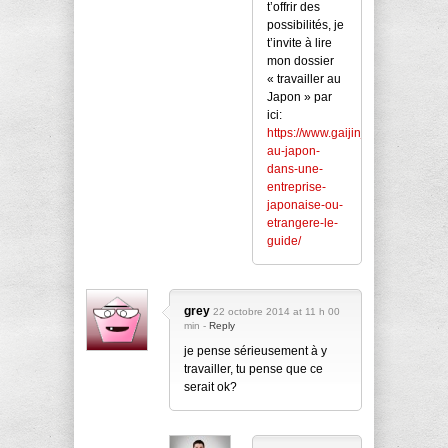
t’offrir des
possibilités, je
t’invite à lire
mon dossier
« travailler au
Japon » par
ici:
https://www.gaijinjapan.org/travail
au-japon-
dans-une-
entreprise-
japonaise-ou-
etrangere-le-
guide/
grey
22 octobre 2014 at 11 h 00
min -
Reply
je pense sérieusement à y
travailler, tu pense que ce
serait ok?