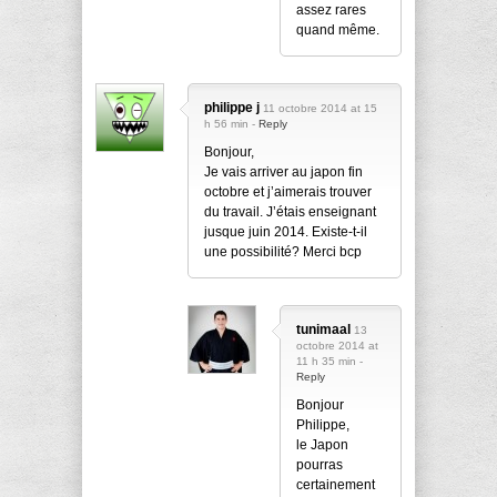
assez rares
quand même.
philippe j
11 octobre 2014 at 15
h 56 min -
Reply
Bonjour,
Je vais arriver au japon fin
octobre et j’aimerais trouver
du travail. J’étais enseignant
jusque juin 2014. Existe-t-il
une possibilité? Merci bcp
tunimaal
13
octobre 2014 at
11 h 35 min -
Reply
Bonjour
Philippe,
le Japon
pourras
certainement