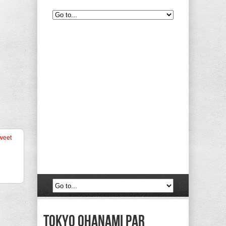
weet
Tokyo Ohanami par