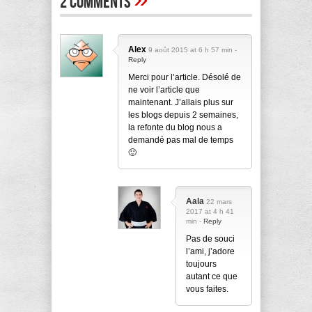
2 Comments
Alex
9 août 2015 at 6 h 57 min -
Reply
Merci pour l’article. Désolé de
ne voir l’article que
maintenant. J’allais plus sur
les blogs depuis 2 semaines,
la refonte du blog nous a
demandé pas mal de temps
🙂
Aala
22 mars
2017 at 4 h 41
min -
Reply
Pas de souci
l’ami, j’adore
toujours
autant ce que
vous faites.