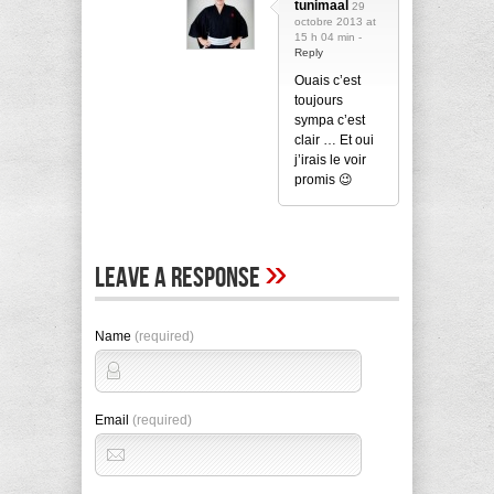
tunimaal
29
octobre 2013 at
15 h 04 min -
Reply
Ouais c’est
toujours
sympa c’est
clair … Et oui
j’irais le voir
promis 😉
»
Leave A Response
Name
(required)
Email
(required)