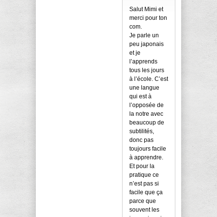
Salut Mimi et
merci pour ton
com.
Je parle un
peu japonais
et je
l’apprends
tous les jours
à l’école. C’est
une langue
qui est à
l’opposée de
la notre avec
beaucoup de
subtilités,
donc pas
toujours facile
à apprendre.
Et pour la
pratique ce
n’est pas si
facile que ça
parce que
souvent les