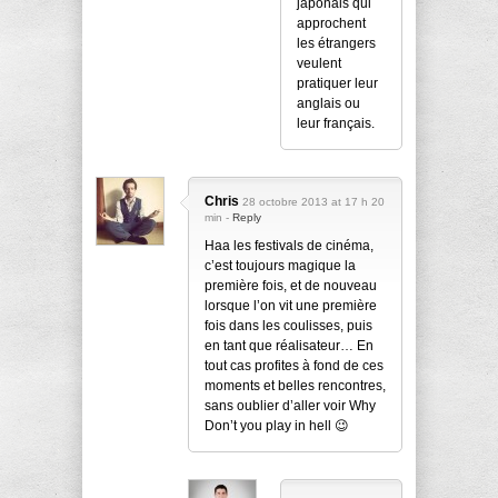
japonais qui
approchent
les étrangers
veulent
pratiquer leur
anglais ou
leur français.
Chris
28 octobre 2013 at 17 h 20
min -
Reply
Haa les festivals de cinéma,
c’est toujours magique la
première fois, et de nouveau
lorsque l’on vit une première
fois dans les coulisses, puis
en tant que réalisateur… En
tout cas profites à fond de ces
moments et belles rencontres,
sans oublier d’aller voir Why
Don’t you play in hell 😉