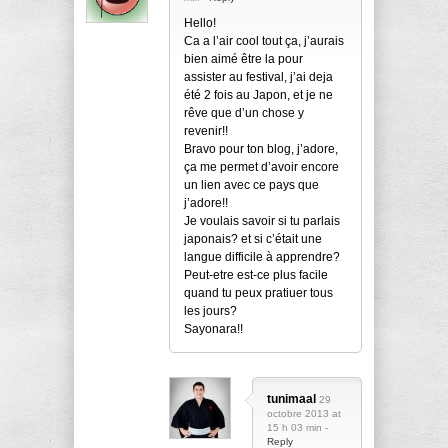
Hello!
Ca a l’air cool tout ça, j’aurais
bien aimé être la pour
assister au festival, j’ai deja
été 2 fois au Japon, et je ne
rêve que d’un chose y
revenir!!
Bravo pour ton blog, j’adore,
ça me permet d’avoir encore
un lien avec ce pays que
j’adore!!
Je voulais savoir si tu parlais
japonais? et si c’était une
langue difficile à apprendre?
Peut-etre est-ce plus facile
quand tu peux pratiuer tous
les jours?
Sayonara!!
tunimaal
29
octobre 2013 at
15 h 03 min -
Reply