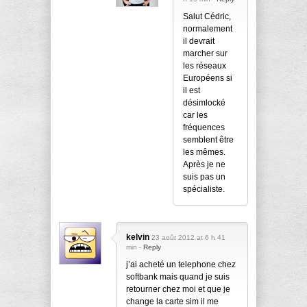
Salut Cédric,
normalement
il devrait
marcher sur
les réseaux
Européens si
il est
désimlocké
car les
fréquences
semblent être
les mêmes.
Après je ne
suis pas un
spécialiste.
kelvin
23 août 2012 at 6 h 41
min -
Reply
j’ai acheté un telephone chez
softbank mais quand je suis
retourner chez moi et que je
change la carte sim il me