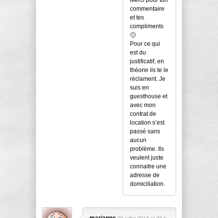
commentaire
et tes
compliments
🙂
Pour ce qui
est du
justificatif, en
théorie ils te le
réclament. Je
suis en
guesthouse et
avec mon
contrat de
location s’est
passé sans
aucun
problème. Ils
veulent juste
connaitre une
adresse de
domiciliation.
marianne