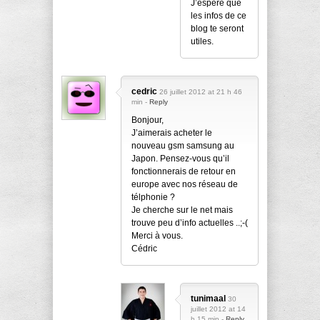
J’espère que
les infos de ce
blog te seront
utiles.
cedric
26 juillet 2012 at 21 h 46
min -
Reply
Bonjour,
J’aimerais acheter le
nouveau gsm samsung au
Japon. Pensez-vous qu’il
fonctionnerais de retour en
europe avec nos réseau de
télphonie ?
Je cherche sur le net mais
trouve peu d’info actuelles ..;-(
Merci à vous.
Cédric
tunimaal
30
juillet 2012 at 14
h 15 min -
Reply