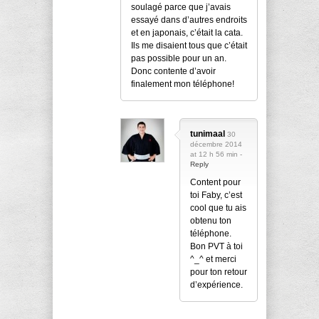
soulagé parce que j’avais
essayé dans d’autres endroits
et en japonais, c’était la cata.
Ils me disaient tous que c’était
pas possible pour un an.
Donc contente d’avoir
finalement mon téléphone!
tunimaal
30
décembre 2014
at 12 h 56 min -
Reply
Content pour
toi Faby, c’est
cool que tu ais
obtenu ton
téléphone.
Bon PVT à toi
^_^ et merci
pour ton retour
d’expérience.