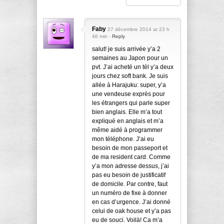
Faby
27 décembre 2014 at 23 h
46 min -
Reply
salut! je suis arrivée y’a 2
semaines au Japon pour un
pvt. J’ai acheté un tél y’a deux
jours chez soft bank. Je suis
allée à Harajuku: super, y’a
une vendeuse exprès pour
les étrangers qui parle super
bien anglais. Elle m’a tout
expliqué en anglais et m’a
même aidé à programmer
mon téléphone. J’ai eu
besoin de mon passeport et
de ma resident card. Comme
y’a mon adresse dessus, j’ai
pas eu besoin de justificatif
de domicile. Par contre, faut
un numéro de fixe à donner
en cas d’urgence. J’ai donné
celui de oak house et y’a pas
eu de souci. Voilà! Ca m’a