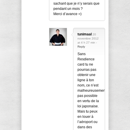
sachant que je n’y serais que
pendant un mois ?
Merci d’avance =)
tunimaal
20
novembre 2012
at 4 h 27 min -
Reply
Sans
Resdience
card tu ne
pourras pas
obtenir une
ligne à ton
nom, ce n’est
malheureusement
pas possible
en vertu de la
loi japonaise.
Mais tu peux
en louer à
l’aéroport ou
dans des