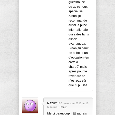
guesthouse
ou autre lieux
spécialisé.
Sinon, je
recommande
aussi la puce
internationale
qui a des tarifs
assez
avantageux.
Sinon, tu peux
en acheter un
d’occasion (en
carte à
chargé) mais
après pour le
revendre ce
n’est pas sûr
que tu puisse.
Nezumi
20 novembre 2012 at 10
h 14 min -
Reply
Merci beaucoup !! Et saurais