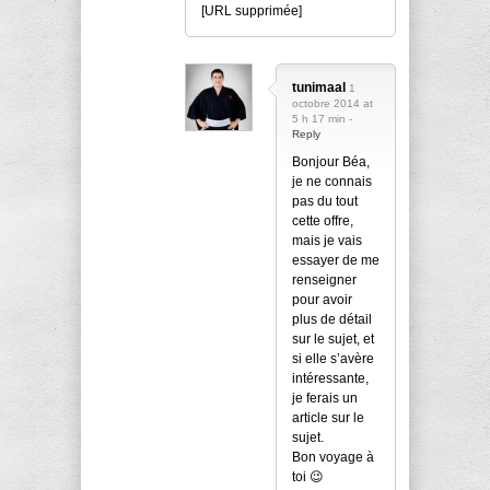
[URL supprimée]
tunimaal
1
octobre 2014 at
5 h 17 min -
Reply
Bonjour Béa,
je ne connais
pas du tout
cette offre,
mais je vais
essayer de me
renseigner
pour avoir
plus de détail
sur le sujet, et
si elle s’avère
intéressante,
je ferais un
article sur le
sujet.
Bon voyage à
toi 😉