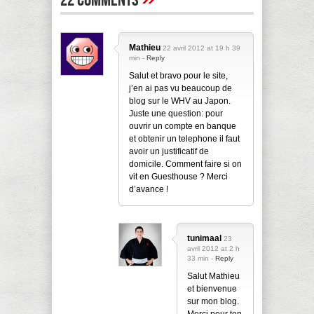
22 Comments
Mathieu
22 avril 2012 at 19 h 39
min -
Reply
Salut et bravo pour le site,
j’en ai pas vu beaucoup de
blog sur le WHV au Japon.
Juste une question: pour
ouvrir un compte en banque
et obtenir un telephone il faut
avoir un justificatif de
domicile. Comment faire si on
vit en Guesthouse ? Merci
d’avance !
tunimaal
23
avril 2012 at 2 h
33 min -
Reply
Salut Mathieu
et bienvenue
sur mon blog.
Merci pour ton