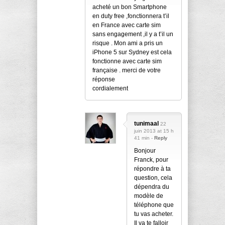
acheté un bon Smartphone
en duty free ,fonctionnera t’il
en France avec carte sim
sans engagement ,il y a t’il un
risque . Mon ami a pris un
iPhone 5 sur Sydney est cela
fonctionne avec carte sim
française . merci de votre
réponse
cordialement
tunimaal
22
juin 2013 at 15 h
41 min -
Reply
Bonjour
Franck, pour
répondre à ta
question, cela
dépendra du
modèle de
téléphone que
tu vas acheter.
Il va te falloir