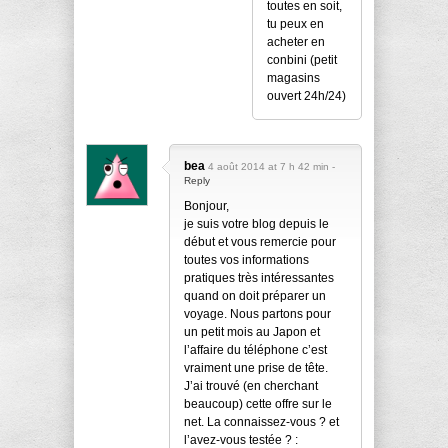
toutes en soit,
tu peux en
acheter en
conbini (petit
magasins
ouvert 24h/24)
bea
4 août 2014 at 7 h 42 min -
Reply
Bonjour,
je suis votre blog depuis le
début et vous remercie pour
toutes vos informations
pratiques très intéressantes
quand on doit préparer un
voyage. Nous partons pour
un petit mois au Japon et
l’affaire du téléphone c’est
vraiment une prise de tête.
J’ai trouvé (en cherchant
beaucoup) cette offre sur le
net. La connaissez-vous ? et
l’avez-vous testée ? :