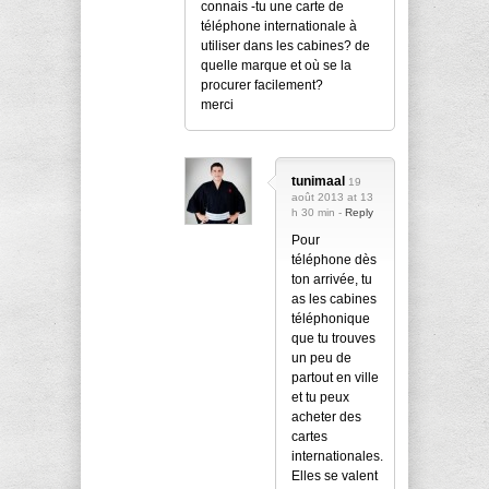
connais -tu une carte de
téléphone internationale à
utiliser dans les cabines? de
quelle marque et où se la
procurer facilement?
merci
tunimaal
19
août 2013 at 13
h 30 min -
Reply
Pour
téléphone dès
ton arrivée, tu
as les cabines
téléphonique
que tu trouves
un peu de
partout en ville
et tu peux
acheter des
cartes
internationales.
Elles se valent