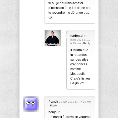
tu ou je pourrais acheter
d’occasion ? Le fait de ne pas
le revendre me dérange pas
🙂
tunimaal
10
mars 2013 at 10
h 38 min -
Reply
Il faudra que
tu regardes
sur des sites
d’annonces
comme
Métropolis,
Craig’s list ou
Gaijin Pot.
franck
22 juin 2013 at 7 h 19 min
-
Reply
bonjour
En transit à Tokyo ,je voudrais