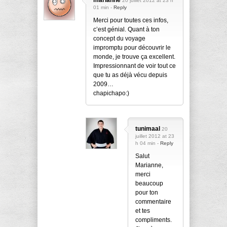
20 juillet 2012 at 23 h
01 min -
Reply
Merci pour toutes ces infos,
c’est génial. Quant à ton
concept du voyage
impromptu pour découvrir le
monde, je trouve ça excellent.
Impressionnant de voir tout ce
que tu as déjà vécu depuis
2009…
chapichapo:)
tunimaal
20
juillet 2012 at 23
h 04 min -
Reply
Salut
Marianne,
merci
beaucoup
pour ton
commentaire
et tes
compliments.