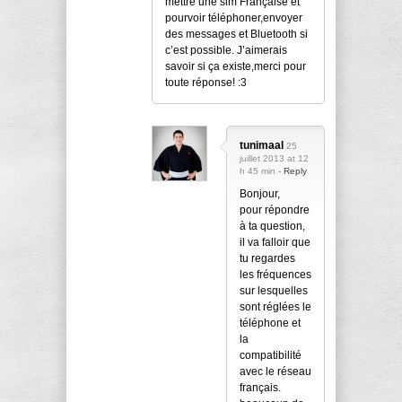
mettre une sim Française et
pourvoir téléphoner,envoyer
des messages et Bluetooth si
c’est possible. J’aimerais
savoir si ça existe,merci pour
toute réponse! :3
tunimaal
25
juillet 2013 at 12
h 45 min -
Reply
Bonjour,
pour répondre
à ta question,
il va falloir que
tu regardes
les fréquences
sur lesquelles
sont réglées le
téléphone et
la
compatibilité
avec le réseau
français.