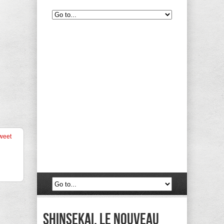
weet
Shinsekai, le nouveau