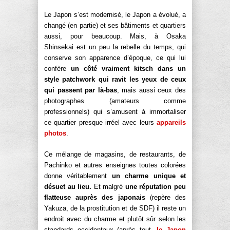
Le Japon s’est modernisé, le Japon a évolué, a
changé (en partie) et ses bâtiments et quartiers
aussi, pour beaucoup. Mais, à Osaka
Shinsekai est un peu la rebelle du temps, qui
conserve son apparence d’époque, ce qui lui
confère
un côté vraiment kitsch dans un
style patchwork qui ravit les yeux de ceux
qui passent par là-bas
, mais aussi ceux des
photographes (amateurs comme
professionnels) qui s’amusent à immortaliser
ce quartier presque irréel avec leurs
appareils
photos
.
Ce mélange de magasins, de restaurants, de
Pachinko et autres enseignes toutes colorées
donne véritablement
un charme unique et
désuet au lieu.
Et malgré
une réputation peu
flatteuse auprès des japonais
(repère des
Yakuza, de la prostitution et de SDF) il reste un
endroit avec du charme et plutôt sûr selon les
standards occidentaux (après tout,
le Japon