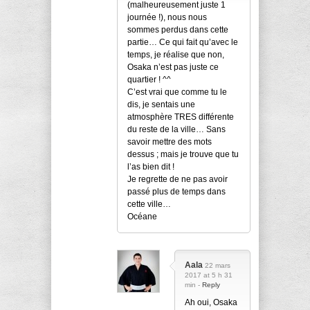
(malheureusement juste 1
journée !), nous nous
sommes perdus dans cette
partie… Ce qui fait qu’avec le
temps, je réalise que non,
Osaka n’est pas juste ce
quartier ! ^^
C’est vrai que comme tu le
dis, je sentais une
atmosphère TRES différente
du reste de la ville… Sans
savoir mettre des mots
dessus ; mais je trouve que tu
l’as bien dit !
Je regrette de ne pas avoir
passé plus de temps dans
cette ville…
Océane
Aala
22 mars
2017 at 5 h 31
min -
Reply
Ah oui, Osaka