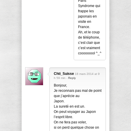
Paris
Syndrome qui
frappe les
japonais en
visite en
France.
Ah, et le coup
de téléphone,
c’est clair que
c’est vraiment
coooooool ^_^
Chti_Suisse
18 mars 2014 at 9
h 59 min -
Reply
Bonjour,
Je reconnais pas mal de point
que j’aprécie au
Japon.
La sureté en est un.
On peut voyager au Japon
l’esprit libre.
On ne fera pas voler,
si on perd quelque chose on