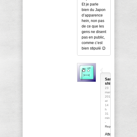
Et je parle
bien du Japon
d’apparence
hein, non pas
de ce que les
gens ne disent
pas en public,
comme c’est
bien stipulé 😉
Sanka
shiro
23
mars
2014
at
14
h
31
min
-
Reply
Attention,