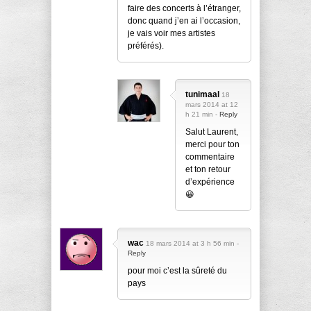
faire des concerts à l’étranger,
donc quand j’en ai l’occasion,
je vais voir mes artistes
préférés).
tunimaal
18
mars 2014 at 12
h 21 min -
Reply
Salut Laurent,
merci pour ton
commentaire
et ton retour
d’expérience
😀
wac
18 mars 2014 at 3 h 56 min -
Reply
pour moi c’est la sûreté du
pays