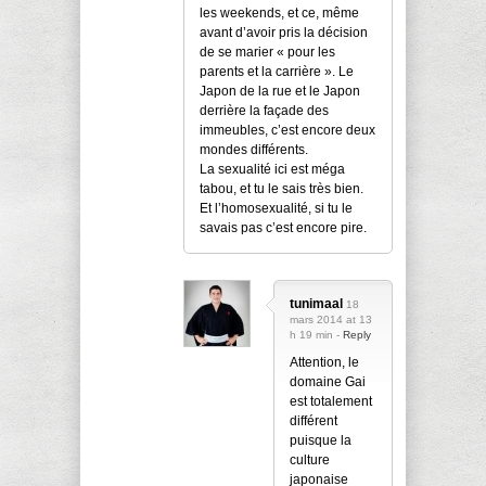
les weekends, et ce, même
avant d’avoir pris la décision
de se marier « pour les
parents et la carrière ». Le
Japon de la rue et le Japon
derrière la façade des
immeubles, c’est encore deux
mondes différents.
La sexualité ici est méga
tabou, et tu le sais très bien.
Et l’homosexualité, si tu le
savais pas c’est encore pire.
tunimaal
18
mars 2014 at 13
h 19 min -
Reply
Attention, le
domaine Gai
est totalement
différent
puisque la
culture
japonaise