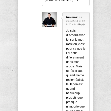
tunimaal
18
mars 2014 at 12
h 25 min -
Reply
Je suis
d’accord avec
toi sur le mot
(officiel), c’est
pour ça que je
l’ai écris
différemment
dans mon
article. Mais
après, il faut
quand même
rester réaliste,
le Japon est
quand
beaucoup
plus sûr que
presque
n’importe quel
autre pays au