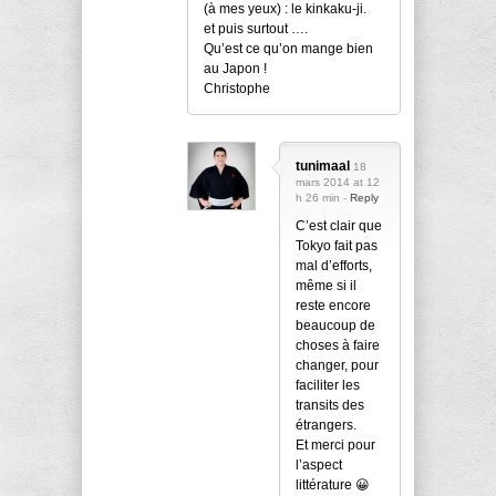
(à mes yeux) : le kinkaku-ji.
et puis surtout ….
Qu’est ce qu’on mange bien
au Japon !
Christophe
tunimaal
18
mars 2014 at 12
h 26 min -
Reply
C’est clair que
Tokyo fait pas
mal d’efforts,
même si il
reste encore
beaucoup de
choses à faire
changer, pour
faciliter les
transits des
étrangers.
Et merci pour
l’aspect
littérature 😀