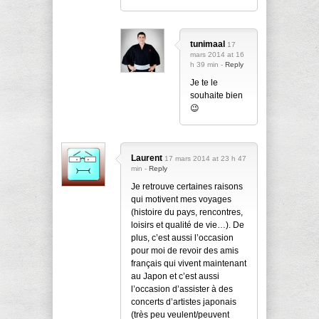
tunimaal
17
mars 2014 at 16
h 39 min -
Reply
Je te le
souhaite bien
😉
Laurent
17 mars 2014 at 23 h 47
min -
Reply
Je retrouve certaines raisons
qui motivent mes voyages
(histoire du pays, rencontres,
loisirs et qualité de vie…). De
plus, c’est aussi l’occasion
pour moi de revoir des amis
français qui vivent maintenant
au Japon et c’est aussi
l’occasion d’assister à des
concerts d’artistes japonais
(très peu veulent/peuvent