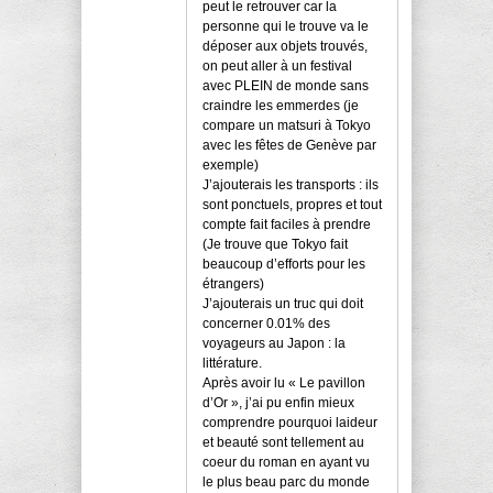
peut le retrouver car la
personne qui le trouve va le
déposer aux objets trouvés,
on peut aller à un festival
avec PLEIN de monde sans
craindre les emmerdes (je
compare un matsuri à Tokyo
avec les fêtes de Genève par
exemple)
J’ajouterais les transports : ils
sont ponctuels, propres et tout
compte fait faciles à prendre
(Je trouve que Tokyo fait
beaucoup d’efforts pour les
étrangers)
J’ajouterais un truc qui doit
concerner 0.01% des
voyageurs au Japon : la
littérature.
Après avoir lu « Le pavillon
d’Or », j’ai pu enfin mieux
comprendre pourquoi laideur
et beauté sont tellement au
coeur du roman en ayant vu
le plus beau parc du monde