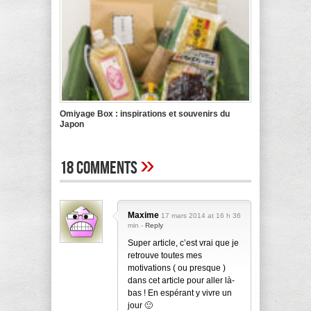
Omiyage Box : inspirations et souvenirs du
Japon
»
18 Comments
Maxime
17 mars 2014 at 16 h 36
min -
Reply
Super article, c’est vrai que je
retrouve toutes mes
motivations ( ou presque )
dans cet article pour aller là-
bas ! En espérant y vivre un
jour 🙂