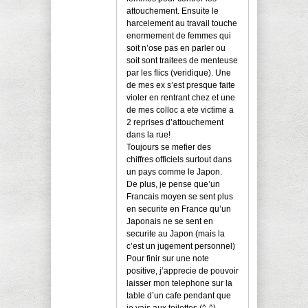
attouchement. Ensuite le
harcelement au travail touche
enormement de femmes qui
soit n’ose pas en parler ou
soit sont traitees de menteuse
par les flics (veridique). Une
de mes ex s’est presque faite
violer en rentrant chez et une
de mes colloc a ete victime a
2 reprises d’attouchement
dans la rue!
Toujours se mefier des
chiffres officiels surtout dans
un pays comme le Japon.
De plus, je pense que’un
Francais moyen se sent plus
en securite en France qu’un
Japonais ne se sent en
securite au Japon (mais la
c’est un jugement personnel)
Pour finir sur une note
positive, j’apprecie de pouvoir
laisser mon telephone sur la
table d’un cafe pendant que
je vais aux toilettes (^-^)