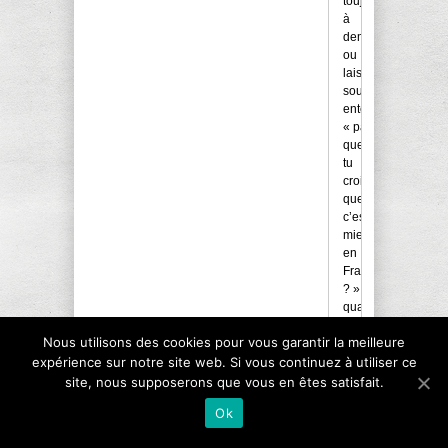
toujours
à
demander
ou
laisser
sous
entendre
« parce
que
tu
crois
que
c’est
mieux
en
France
? »
quand
on
Nous utilisons des cookies pour vous garantir la meilleure
critique
une
expérience sur notre site web. Si vous continuez à utiliser ce
autre
site, nous supposerons que vous en êtes satisfait.
culture.
Ok
Comme
si