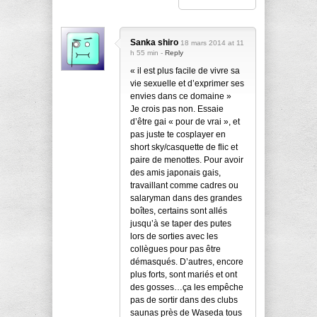
Sanka shiro
18 mars 2014 at 11
h 55 min -
Reply
« il est plus facile de vivre sa
vie sexuelle et d’exprimer ses
envies dans ce domaine »
Je crois pas non. Essaie
d’être gai « pour de vrai », et
pas juste te cosplayer en
short sky/casquette de flic et
paire de menottes. Pour avoir
des amis japonais gais,
travaillant comme cadres ou
salaryman dans des grandes
boîtes, certains sont allés
jusqu’à se taper des putes
lors de sorties avec les
collègues pour pas être
démasqués. D’autres, encore
plus forts, sont mariés et ont
des gosses…ça les empêche
pas de sortir dans des clubs
saunas près de Waseda tous