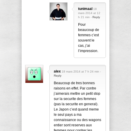
tunimaal
18
mars 2014 at 12
h 21 min -
Reply
Pour
beaucoup de
femmes c’est
souvent le
cas, j’ai
l’impression.
alex
18 mars 2014 at 7 h 24 min -
Reply
Beaucoup de tres bonnes
raisons en effet. Par contre
j’aimerais mettre un petit stop
sur la securite des femmes
(pas la securite en general).
Le Japon c’est quand meme
le seul pays a ma
connaissance ou des wagons
entier sont reserves aux
femmes pour contrer les