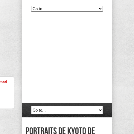
weet
Portraits de Kyoto de