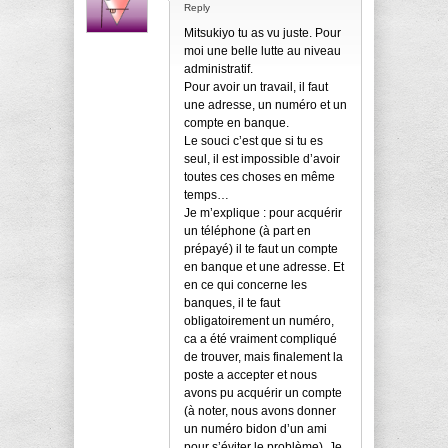
Reply
Mitsukiyo tu as vu juste. Pour
moi une belle lutte au niveau
administratif.
Pour avoir un travail, il faut
une adresse, un numéro et un
compte en banque.
Le souci c’est que si tu es
seul, il est impossible d’avoir
toutes ces choses en même
temps…
Je m’explique : pour acquérir
un téléphone (à part en
prépayé) il te faut un compte
en banque et une adresse. Et
en ce qui concerne les
banques, il te faut
obligatoirement un numéro,
ca a été vraiment compliqué
de trouver, mais finalement la
poste a accepter et nous
avons pu acquérir un compte
(à noter, nous avons donner
un numéro bidon d’un ami
pour s’éviter le problème). Je