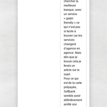
chercher la
meilleure
banque, avec
un service
« gaijin
friendly » ce
qui n’est pas
si facile à
trouver car les
services
changent
d’agence en
agence. Mais
dès que je
trouve cela je
ferais un
article sur le
sujet.
Pour ce qui
est de la carte
prépayée,
Softbank
semble avoir
définitivement
arrêté son