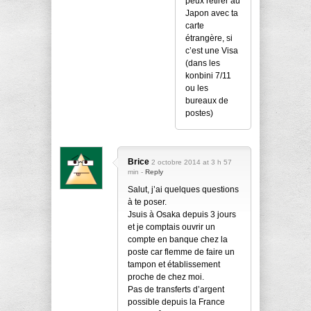
peux retirer au
Japon avec ta
carte
étrangère, si
c’est une Visa
(dans les
konbini 7/11
ou les
bureaux de
postes)
Brice
2 octobre 2014 at 3 h 57
min -
Reply
Salut, j’ai quelques questions
à te poser.
Jsuis à Osaka depuis 3 jours
et je comptais ouvrir un
compte en banque chez la
poste car flemme de faire un
tampon et établissement
proche de chez moi.
Pas de transferts d’argent
possible depuis la France