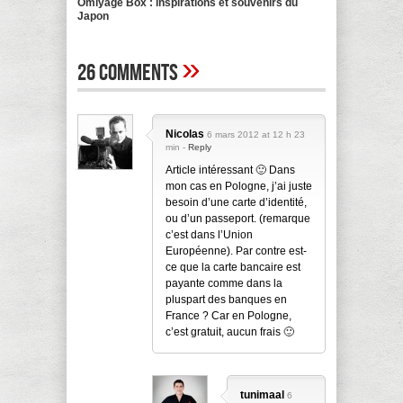
Omiyage Box : inspirations et souvenirs du
Japon
»
26 Comments
Nicolas
6 mars 2012 at 12 h 23
min -
Reply
Article intéressant 🙂 Dans
mon cas en Pologne, j’ai juste
besoin d’une carte d’identité,
ou d’un passeport. (remarque
c’est dans l’Union
Européenne). Par contre est-
ce que la carte bancaire est
payante comme dans la
pluspart des banques en
France ? Car en Pologne,
c’est gratuit, aucun frais 🙂
tunimaal
6