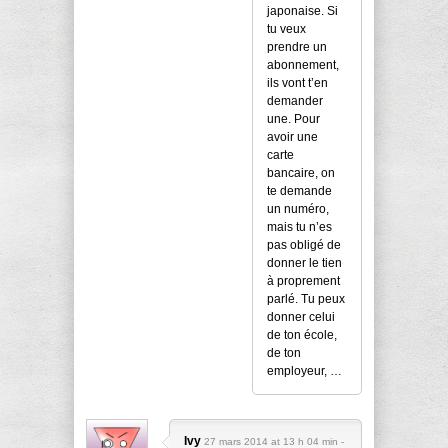
japonaise. Si
tu veux
prendre un
abonnement,
ils vont t’en
demander
une. Pour
avoir une
carte
bancaire, on
te demande
un numéro,
mais tu n’es
pas obligé de
donner le tien
à proprement
parlé. Tu peux
donner celui
de ton école,
de ton
employeur, …
Ivy
27 mars 2014 at 13 h 04 min -