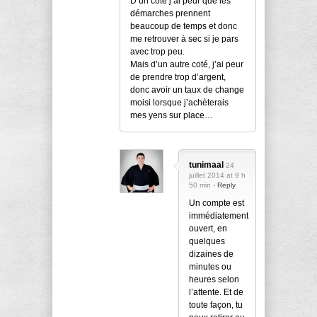
D’un coté j’ai peur que les
démarches prennent
beaucoup de temps et donc
me retrouver à sec si je pars
avec trop peu.
Mais d’un autre coté, j’ai peur
de prendre trop d’argent,
donc avoir un taux de change
moisi lorsque j’achèterais
mes yens sur place…
tunimaal
24
juillet 2014 at 9 h
50 min -
Reply
Un compte est
immédiatement
ouvert, en
quelques
dizaines de
minutes ou
heures selon
l’attente. Et de
toute façon, tu