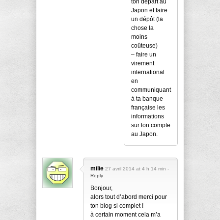
ton départ au
Japon et faire
un dépôt (la
chose la
moins
coûteuse)
– faire un
virement
international
en
communiquant
à ta banque
française les
informations
sur ton compte
au Japon.
milie
27 avril 2014 at 4 h 14 min -
Reply
Bonjour,
alors tout d’abord merci pour
ton blog si complet !
à certain moment cela m’a