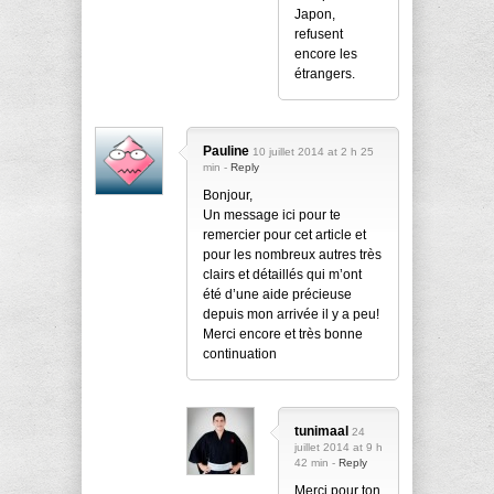
Japon,
refusent
encore les
étrangers.
Pauline
10 juillet 2014 at 2 h 25
min -
Reply
Bonjour,
Un message ici pour te
remercier pour cet article et
pour les nombreux autres très
clairs et détaillés qui m’ont
été d’une aide précieuse
depuis mon arrivée il y a peu!
Merci encore et très bonne
continuation
tunimaal
24
juillet 2014 at 9 h
42 min -
Reply
Merci pour ton