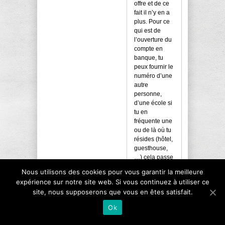
offre et de ce
fait il n’y en a
plus. Pour ce
qui est de
l’ouverture du
compte en
banque, tu
peux fournir le
numéro d’une
autre
personne,
d’une école si
tu en
fréquente une
ou de là où tu
résides (hôtel,
guesthouse,
…) cela passe
aussi.
Nous utilisons des cookies pour vous garantir la meilleure
expérience sur notre site web. Si vous continuez à utiliser ce
site, nous supposerons que vous en êtes satisfait.
Alice
21 février 2015 at 9 h 04
Ok
min -
Reply
Salut!