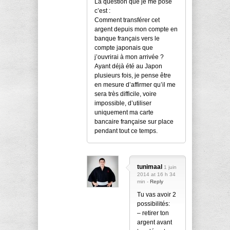
La question que je me pose
c’est :
Comment transférer cet
argent depuis mon compte en
banque français vers le
compte japonais que
j’ouvrirai à mon arrivée ?
Ayant déjà été au Japon
plusieurs fois, je pense être
en mesure d’affirmer qu’il me
sera très difficile, voire
impossible, d’utiliser
uniquement ma carte
bancaire française sur place
pendant tout ce temps.
tunimaal
1 juin
2014 at 16 h 34
min -
Reply
Tu vas avoir 2
possibilités:
– retirer ton
argent avant