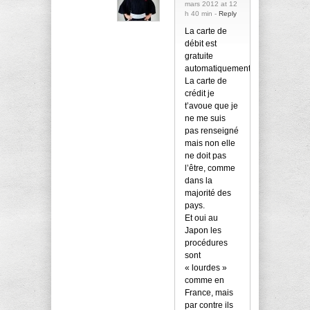
mars 2012 at 12
h 40 min -
Reply
La carte de
débit est
gratuite
automatiquement.
La carte de
crédit je
t’avoue que je
ne me suis
pas renseigné
mais non elle
ne doit pas
l’être, comme
dans la
majorité des
pays.
Et oui au
Japon les
procédures
sont
« lourdes »
comme en
France, mais
par contre ils