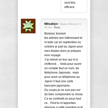
sont très
efficace
Mitsukiyo
7 février 2014 at 1 h
56 min -
Reply
Bonjour, bonsoir
tes articles son intéressant et
m’aide car en septembre ou
octobre je part au Japon pour
mes études donc je prépare
mon voyage.
J’ai relevé un truc qui m’a
chiffonné… Voilà pour ouvrir
un compte faut un num. de
téléphone Japonais.. mais
pour avoir un téléphone au
Japon il faut une carte
bancaire japonaise..
Du coups je ne suis pas sur
de bien comprendre la chose.
Ca se contredit un peux tout
ca .. Peut tu m’apportais
réponse a cette question je te