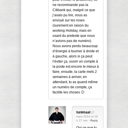
ne recommande pas la
Citibank qui, malgré ce que
j’avais pu lire, nous as
envoyé sur les roses
(surement en raison du
working Holiday, mais en
usant du pretexte que nous
n’avions pas de numéro).
Nous avons perdu beaucoup
d’énergie à tourner à droite et
à gauche, alors si ça peut
t’éviter ça, ouvrir un compte à
la poste est encore le mieux à
faire, ensuite, la carte mets 2
semaines à arriver, en
attendant, tu as quand même
un numéro de compte, ça
facilite les choses 🙂
tunimaal
27
mars 2014 at 16
h 27 min -
Reply
Oui ce que tu