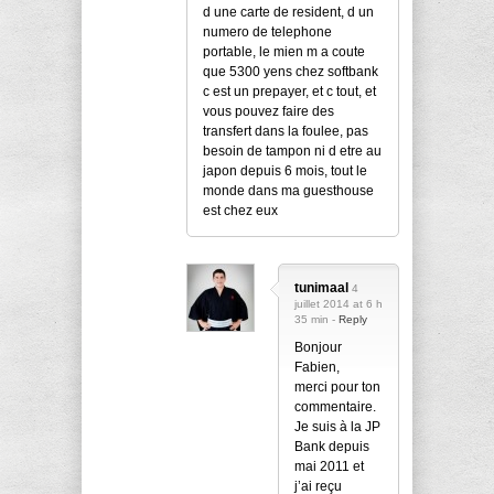
d une carte de resident, d un
numero de telephone
portable, le mien m a coute
que 5300 yens chez softbank
c est un prepayer, et c tout, et
vous pouvez faire des
transfert dans la foulee, pas
besoin de tampon ni d etre au
japon depuis 6 mois, tout le
monde dans ma guesthouse
est chez eux
tunimaal
4
juillet 2014 at 6 h
35 min -
Reply
Bonjour
Fabien,
merci pour ton
commentaire.
Je suis à la JP
Bank depuis
mai 2011 et
j’ai reçu