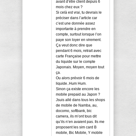
avant d’être client depuis 6
mois chez eux ?
Si celà est vrai, tu devrais le
préciser dans l’article car
c’est une donnée assez
importante à prendre en
compte, surtout lorsque l’on
paye son loyer en virement.
Ça veut donc dire que
pendant 6 mois, retrait avec
carte Française pour mettre
du liquide sur le compte
Japonais. Moyen, moyen tout
ça.
Ou alors prévoir 6 mois de
liquide..Hum Hum.
Sinon ça existe encore les
mobile prepaid au Japon ?
Jsuis allé dans tous les shops
de mobile de Namba, au,
docomo, softbank, bic
camera, ils m’ont tous dit
qu’ils n’en avaient pas. Ils me
proposent les sim card B
mobile, Bic Mobile, Y mobile