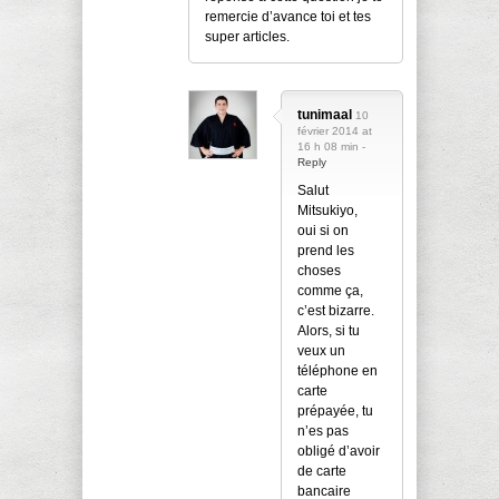
remercie d’avance toi et tes
super articles.
tunimaal
10
février 2014 at
16 h 08 min -
Reply
Salut
Mitsukiyo,
oui si on
prend les
choses
comme ça,
c’est bizarre.
Alors, si tu
veux un
téléphone en
carte
prépayée, tu
n’es pas
obligé d’avoir
de carte
bancaire