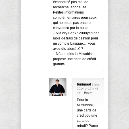
économisé pas mal de
recherche laborieuse .
Petites informations
complémentaires pour ceux
qui ne serait pas encore
convaincu par la poste :
– A la city Bank : 2000yen par
mois de frais de gestion pour
un compte basique…. vous
avez dis abusé x) ?
– Néanmoins la Mitsubishi
propose une carte de crédit
gratuite.
tunimaal
1 juin
2014 at 17 h 48
min -
Reply
Pour la
Mistubishi,
une carte de
crédit ou une
carte de
retrait? Parce