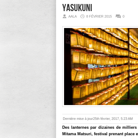
Yasukuni
AALA
8 FÉVRIER 2015
0
Dernière mise à jour25th février, 2017, 5:23 AM
Des lanternes par dizaines de millier
Mitama Matsuri, festival prenant place 