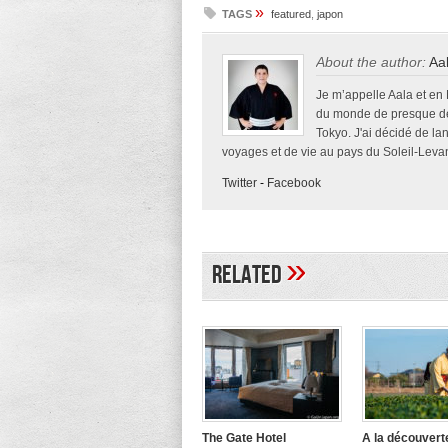
»
TAGS
featured
,
japon
About the author:
Aa
Je m’appelle Aala et en
du monde de presque deu
Tokyo. J'ai décidé de la
voyages et de vie au pays du Soleil-Levan
Twitter
-
Facebook
»
Related
The Gate Hotel
A la découvert