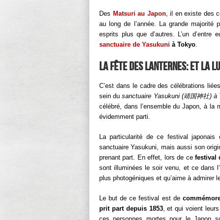
Des
Matsuri au Japon
, il en existe des c
au long de l’année. La grande majorité p
esprits plus que d’autres. L’un d’entre e
sanctuaire de Yasukuni
à Tokyo
.
La fête des lanternes: et la l
C’est dans le cadre des célébrations liée
sein du
sanctuaire Yasukuni (
靖国神
社
) à
célébré, dans l’ensemble du Japon, à la m
évidemment parti.
La particularité de ce festival japonais
sanctuaire Yasukuni, mais aussi son origin
prenant part. En effet, lors de ce
festival
sont illuminées le soir venu, et ce dans 
plus photogéniques et qu’aime à admirer l
Le but de ce festival est de
commémorer 
prit part depuis 1853
, et qui voient leu
ces personnes mortes pour le Japon son