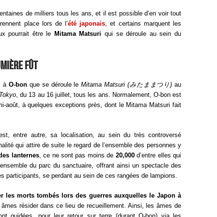
entaines de milliers tous les ans, et il est possible d’en voir tout
rennent place lors de l’
été japonais
, et certains marquent les
ux pourrait être le
Mitama Matsuri
qui se déroule au sein du
umière fût
s à
O-bon
que se déroule le
Mitama Matsuri (
みたままつ
り
)
au
 Tokyo
, du 13 au 16 juillet, tous les ans. Normalement, O-bon est
i-août, à quelques exceptions près, dont le Mitama Matsuri fait
 est, entre autre, sa localisation, au sein du très controversé
alité qui attire de suite le regard de l’ensemble des personnes y
 des lanternes
, ce ne sont pas moins de
20,000
d’entre elles qui
l’ensemble du parc du sanctuaire, offrant ainsi un spectacle des
es participants, se perdant au sein de ces rangées de lampions.
les morts tombés lors des guerres auxquelles le Japon à
rs âmes résider dans ce lieu de recueillement. Ainsi, les âmes de
t guidées, pour leur retour sur terre (durant O-bon) via les