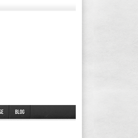
se
Blog