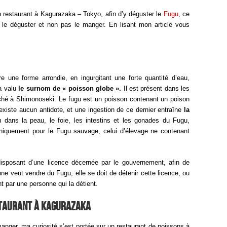
n restaurant à Kagurazaka – Tokyo, afin d’y déguster le
Fugu
, ce
 le déguster et non pas le manger. En lisant mon article vous
e une forme arrondie, en ingurgitant une forte quantité d’eau,
 a valu
le surnom de « poisson globe ».
Il est présent dans les
ché à Shimonoseki. Le fugu est un poisson contenant un poison
’existe aucun antidote, et une ingestion de ce dernier entraîne
la
 dans la peau, le foie, les intestins et les gonades du Fugu,
uniquement pour le Fugu sauvage, celui d’élevage ne contenant
disposant d’une licence décernée par le gouvernement, afin de
nne veut vendre du Fugu, elle se doit de détenir cette licence, ou
t par une personne qui la détient.
estaurant à Kagurazaka
anger, ma curiosité s’est portée sur un restaurant de poissons à