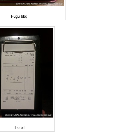
Fugu bbq
The bill