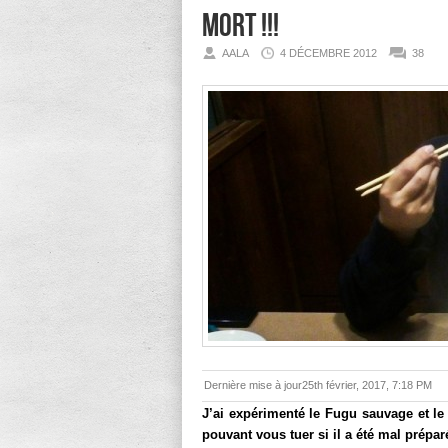
mort !!!
AALA
4 DÉCEMBRE 2012
38
Dernière mise à jour25th février, 2017, 7:18 PM
J’ai expérimenté le Fugu sauvage et l
pouvant vous tuer si il a été mal prépar