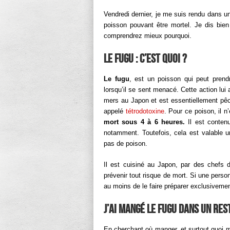
Vendredi dernier, je me suis rendu dans u
poisson pouvant être mortel. Je dis bien
comprendrez mieux pourquoi.
Le fugu : c’est quoi ?
Le fugu
, est un poisson qui peut prendr
lorsqu’il se sent menacé. Cette action lui
mers au Japon et est essentiellement pê
appelé
tétrodotoxine
. Pour ce poison, il n
mort sous 4 à 6 heures.
Il est contenu
notamment. Toutefois, cela est valable 
pas de poison.
Il est cuisiné au Japon, par des chefs 
prévenir tout risque de mort. Si une perso
au moins de le faire préparer exclusivemen
J’ai mangé le Fugu dans un r
En cherchant où manger, et surtout quoi m