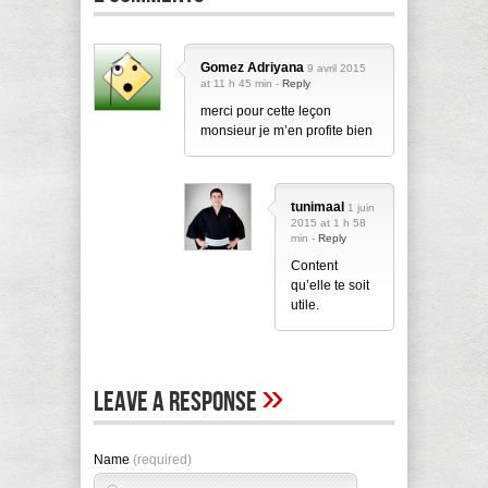
Gomez Adriyana
9 avril 2015
at 11 h 45 min -
Reply
merci pour cette leçon
monsieur je m’en profite bien
tunimaal
1 juin
2015 at 1 h 58
min -
Reply
Content
qu’elle te soit
utile.
»
Leave A Response
Name
(required)