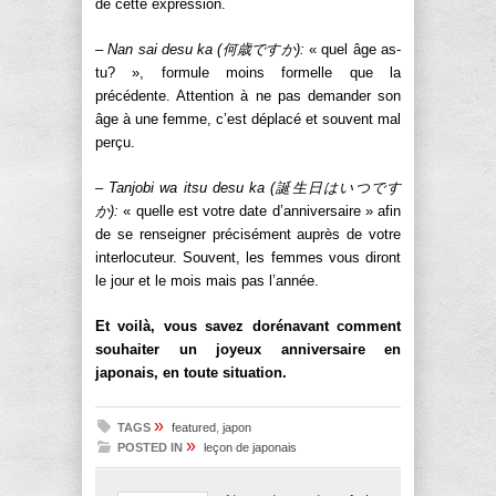
de cette expression.
– Nan sai desu ka (何歳ですか):
« quel âge as-
tu? », formule moins formelle que la
précédente. Attention à ne pas demander son
âge à une femme, c’est déplacé et souvent mal
perçu.
– Tanjobi wa itsu desu ka (誕生日はいつです
か):
« quelle est votre date d’anniversaire » afin
de se renseigner précisément auprès de votre
interlocuteur. Souvent, les femmes vous diront
le jour et le mois mais pas l’année.
Et voilà, vous savez dorénavant comment
souhaiter un joyeux anniversaire en
japonais, en toute situation.
»
TAGS
featured
,
japon
»
POSTED IN
leçon de japonais