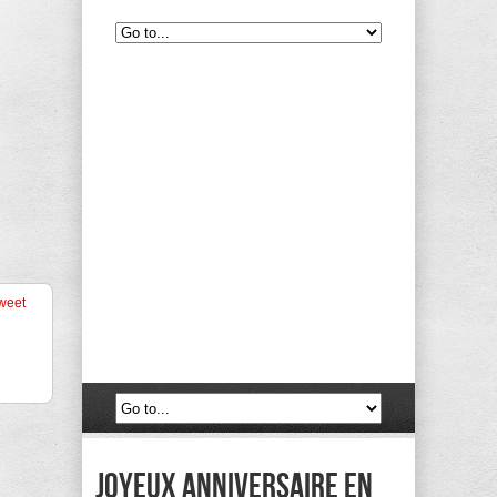
weet
Joyeux anniversaire en