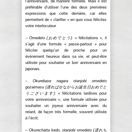
l’anniversaire, de manière formelle. Mais il est
préférable d’utiliser l’une des deux premières
expressions que cette dernière, car elles
permettent de « clarifier » en quoi vous félicitez
votre interlocuteur.
– Omedeto (おめでとう):
« félicitations », il
s’agit d’une formule « passe-partout » pour
féliciter quelqu’un de proche pour un
évènement heureux dans sa vie, et peut-être
utilisée pour souhaiter un bon anniversaire en
japonais.
– Okurebase nagara otanjobi omedeto
gozaimasu (遅ればせながらお誕生日おめでと
うございます):
« félicitations tardives pour
votre anniversaire », une formule utilisée pour
souhaiter un joyeux anniversaire avec du
retard, de façon très formelle, souvent utilisée
à l’écrit.
– Okurechatta kedo, otanjobi omedeto (遅れち