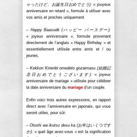
ゃったけど、お誕生日おめでとう):
« jouyeux
anniversaire en retard », formule à utiliser avec
vos amis et proches uniquement
– Happy Baasudé (ハッピー バースデー):
« joyeux anniversaire », formule provenant
directement de l’anglais « Happy Birthday » et
essentiellement utilisée entre amis et / ou
jeunes.
– Kekkon Kinenbi omedeto gozaimasu (結婚記
念日おめでとうございます):
« joyeux
anniversaire de mariage » utilisée pour célébrer
la date anniversaire du
mariage
d’un couple.
Enfin voici trois autres expressions, en rapport
direct avec l’anniversaire en japonais, qui vous
seront utiles, pour sûr:
– Otoshi wa ikutsu desu ka (お年はいくつです
か):
« quel âge avez-vous » est la signification