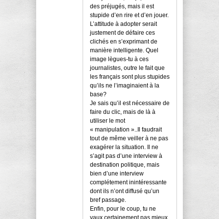
des préjugés, mais il est
stupide d’en rire et d’en jouer.
L’attitude à adopter serait
justement de défaire ces
clichés en s’exprimant de
manière intelligente. Quel
image lègues-tu à ces
journalistes, outre le fait que
les français sont plus stupides
qu’ils ne l’imaginaient à la
base?
Je sais qu’il est nécessaire de
faire du clic, mais de là à
utiliser le mot
« manipulation »..Il faudrait
tout de même veiller à ne pas
exagérer la situation. Il ne
s’agit pas d’une interview à
destination politique, mais
bien d’une interview
complétement inintéressante
dont ils n’ont diffusé qu’un
bref passage.
Enfin, pour le coup, tu ne
vaux certainement pas mieux