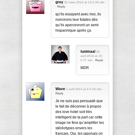
grey
30 mars 2014 at 13 h 06 min
-
Reply
qu’ils essayent avec moi, ils
noircirons leur futales dès
qu’ils apercevront un semi
hispannique après ça.
tunimaal
26
avril 2014 at 10
h 57 min -
Reply
MDR
Wave
1 avril 2014 at 4 h 04 min -
Reply
Je ne suis pas persuadé que
le fait de déconner à propos
des love hotel soit très
intelligent de ta part car cette
image ne fera qu’amplifier les
stéréotypes envers les
français. Oui, les japonais on