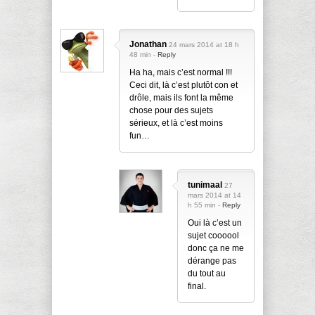
Jonathan
24 mars 2014 at 18 h
48 min -
Reply
Ha ha, mais c’est normal !!!
Ceci dit, là c’est plutôt con et
drôle, mais ils font la même
chose pour des sujets
sérieux, et là c’est moins
fun…
tunimaal
27
mars 2014 at 14
h 55 min -
Reply
Oui là c’est un
sujet coooool
donc ça ne me
dérange pas
du tout au
final.