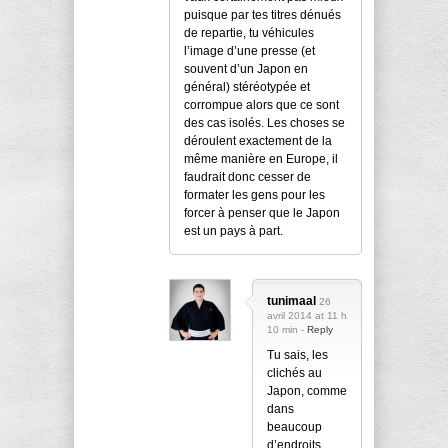
puisque par tes titres dénués
de repartie, tu véhicules
l’image d’une presse (et
souvent d’un Japon en
général) stéréotypée et
corrompue alors que ce sont
des cas isolés. Les choses se
déroulent exactement de la
même manière en Europe, il
faudrait donc cesser de
formater les gens pour les
forcer à penser que le Japon
est un pays à part.
tunimaal
26
avril 2014 at 11 h
10 min -
Reply
Tu sais, les
clichés au
Japon, comme
dans
beaucoup
d’endroits,