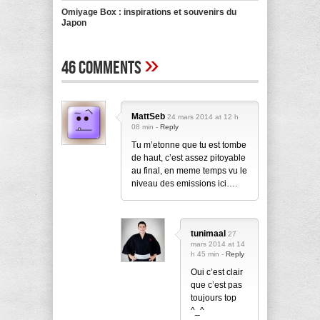
Omiyage Box : inspirations et souvenirs du
Japon
»
46 Comments
MattSeb
24 mars 2014 at 12 h
08 min -
Reply
Tu m’etonne que tu est tombe
de haut, c’est assez pitoyable
au final, en meme temps vu le
niveau des emissions ici….
tunimaal
27
mars 2014 at 14
h 45 min -
Reply
Oui c’est clair
que c’est pas
toujours top
^_^