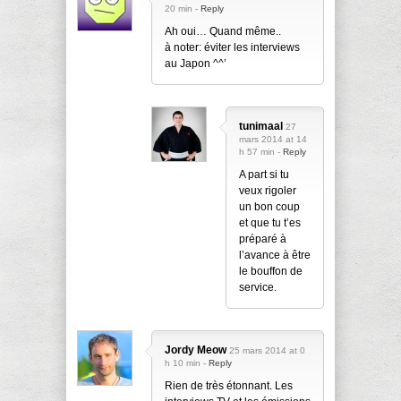
20 min -
Reply
Ah oui… Quand même..
à noter: éviter les interviews
au Japon ^^’
tunimaal
27
mars 2014 at 14
h 57 min -
Reply
A part si tu
veux rigoler
un bon coup
et que tu t’es
préparé à
l’avance à être
le bouffon de
service.
Jordy Meow
25 mars 2014 at 0
h 10 min -
Reply
Rien de très étonnant. Les