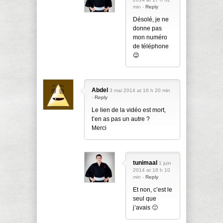
min -
Reply
Désolé, je ne
donne pas
mon numéro
de téléphone
😉
Abdel
3 mai 2014 at 16 h 20 min
-
Reply
Le lien de la vidéo est mort,
t’en as pas un autre ?
Merci
tunimaal
1 juin
2014 at 18 h 10
min -
Reply
Et non, c’est le
seul que
j’avais 🙁