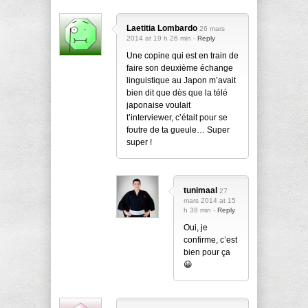
Laetitia Lombardo
26 mars
2014 at 19 h 26 min -
Reply
Une copine qui est en train de
faire son deuxième échange
linguistique au Japon m’avait
bien dit que dès que la télé
japonaise voulait
t’interviewer, c’était pour se
foutre de ta gueule… Super
super !
tunimaal
27
mars 2014 at 15
h 38 min -
Reply
Oui, je
confirme, c’est
bien pour ça
😀