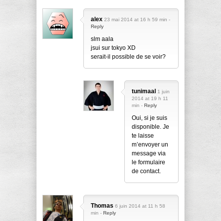
alex
23 mai 2014 at 16 h 59 min -
Reply
slm aala
jsui sur tokyo XD
serait-il possible de se voir?
tunimaal
1 juin
2014 at 19 h 11
min -
Reply
Oui, si je suis
disponible. Je
te laisse
m’envoyer un
message via
le formulaire
de contact.
Thomas
6 juin 2014 at 11 h 58
min -
Reply