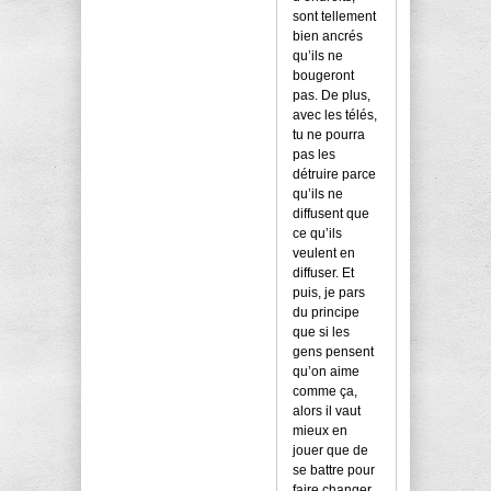
sont tellement
bien ancrés
qu’ils ne
bougeront
pas. De plus,
avec les télés,
tu ne pourra
pas les
détruire parce
qu’ils ne
diffusent que
ce qu’ils
veulent en
diffuser. Et
puis, je pars
du principe
que si les
gens pensent
qu’on aime
comme ça,
alors il vaut
mieux en
jouer que de
se battre pour
faire changer