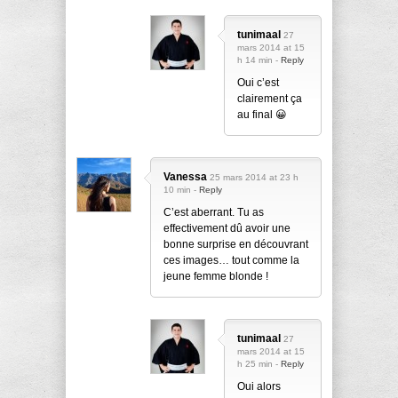
tunimaal
27
mars 2014 at 15
h 14 min -
Reply
Oui c’est
clairement ça
au final 😀
Vanessa
25 mars 2014 at 23 h
10 min -
Reply
C’est aberrant. Tu as
effectivement dû avoir une
bonne surprise en découvrant
ces images… tout comme la
jeune femme blonde !
tunimaal
27
mars 2014 at 15
h 25 min -
Reply
Oui alors