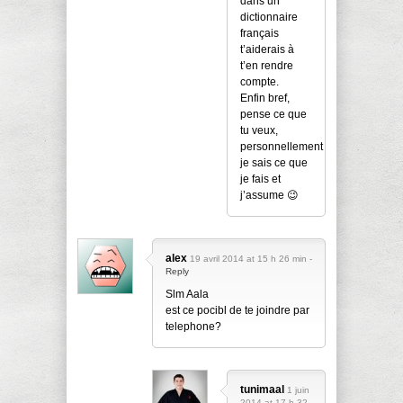
dans un
dictionnaire
français
t’aiderais à
t’en rendre
compte.
Enfin bref,
pense ce que
tu veux,
personnellement
je sais ce que
je fais et
j’assume 😉
alex
19 avril 2014 at 15 h 26 min -
Reply
Slm Aala
est ce pocibl de te joindre par
telephone?
tunimaal
1 juin
2014 at 17 h 32