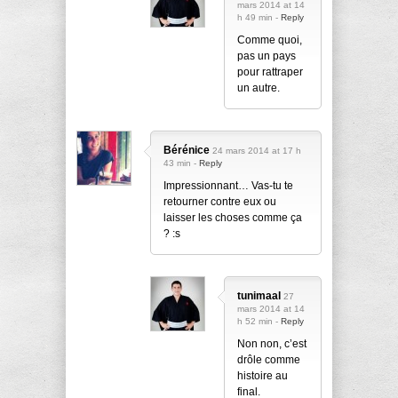
mars 2014 at 14
h 49 min -
Reply
Comme quoi,
pas un pays
pour rattraper
un autre.
Bérénice
24 mars 2014 at 17 h
43 min -
Reply
Impressionnant… Vas-tu te
retourner contre eux ou
laisser les choses comme ça
? :s
tunimaal
27
mars 2014 at 14
h 52 min -
Reply
Non non, c’est
drôle comme
histoire au
final.