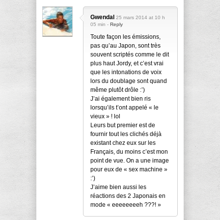
Gwendal
25 mars 2014 at 10 h
05 min -
Reply
Toute façon les émissions,
pas qu’au Japon, sont très
souvent scriptés comme le dit
plus haut Jordy, et c’est vrai
que les intonations de voix
lors du doublage sont quand
même plutôt drôle :’)
J’ai également bien ris
lorsqu’ils t’ont appelé « le
vieux » ! lol
Leurs but premier est de
fournir tout les clichés déjà
existant chez eux sur les
Français, du moins c’est mon
point de vue. On a une image
pour eux de « sex machine »
:’)
J’aime bien aussi les
réactions des 2 Japonais en
mode « eeeeeeeeh ???! »