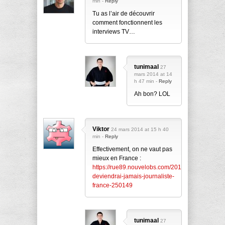
min -
Reply
Tu as l’air de découvrir
comment fonctionnent les
interviews TV…
tunimaal
27
mars 2014 at 14
h 47 min -
Reply
Ah bon? LOL
Viktor
24 mars 2014 at 15 h 40
min -
Reply
Effectivement, on ne vaut pas
mieux en France :
https://rue89.nouvelobs.com/2014/02/21/pourquo
deviendrai-jamais-journaliste-
france-250149
tunimaal
27