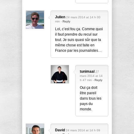
Julien
24 mars 2014 at 14 h 00
min -
Reply
Lol, c’est fou ça. Comme quoi
il faut prendre du recul sur
tout. Je suis quasi sûr que la
même chose est faite en
France par les journalistes…
tunimaal
27
mars 2014 at 14
h 47 min -
Reply
Oui ça doit
être pareil
dans tous les
pays du
monde.
David
24 mars 2014 at 14 h 09