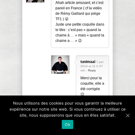
Ahah article amusant, et c’est
pareil en France ( cf la vidéo
de Rémy Gaillard qui piège
TF1 ) 😛
Juste une petite coquille dans
le titre : c’est pas « quand la
chaine à … » mais « quand la
chaine a … » 😉
tunimaal
7 juin
2014 at 11 h 07
min -
Reply
Merci pour la
coquille, elle a
été corrigée
😉
Nous utilisons des cookies pour vous garantir la meilleure
expérience sur notre site web. Si vous continuez à utiliser ce
site, nous supposerons que vous en êtes satisfait.
Flo-
30 juin 2014 at 11 h 09 min -
Reply
Ok
France 3 région nous avait
fait le même coup quand ils