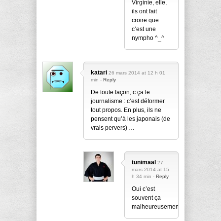
Virginie, elle,
ils ont fait
croire que
c’est une
nympho ^_^
katari
26 mars 2014 at 12 h 01
min -
Reply
De toute façon, c ça le
journalisme : c’est déformer
tout propos. En plus, ils ne
pensent qu’à les japonais (de
vrais pervers) …
tunimaal
27
mars 2014 at 15
h 34 min -
Reply
Oui c’est
souvent ça
malheureusement.