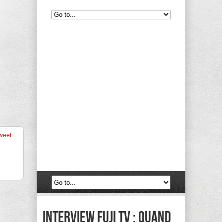
weet
Interview Fuji TV : quand