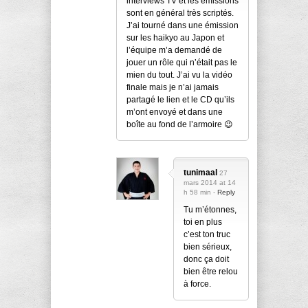
interviews TV et les émissions
sont en général très scriptés.
J’ai tourné dans une émission
sur les haikyo au Japon et
l’équipe m’a demandé de
jouer un rôle qui n’était pas le
mien du tout. J’ai vu la vidéo
finale mais je n’ai jamais
partagé le lien et le CD qu’ils
m’ont envoyé et dans une
boîte au fond de l’armoire 😉
tunimaal
27
mars 2014 at 14
h 58 min -
Reply
Tu m’étonnes,
toi en plus
c’est ton truc
bien sérieux,
donc ça doit
bien être relou
à force.