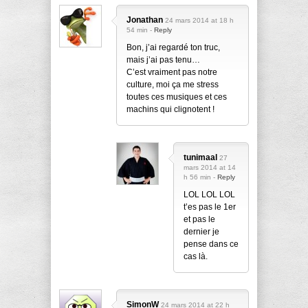
Jonathan
24 mars 2014 at 18 h
54 min -
Reply
Bon, j’ai regardé ton truc,
mais j’ai pas tenu…
C’est vraiment pas notre
culture, moi ça me stress
toutes ces musiques et ces
machins qui clignotent !
tunimaal
27
mars 2014 at 14
h 56 min -
Reply
LOL LOL LOL
t’es pas le 1er
et pas le
dernier je
pense dans ce
cas là.
SimonW
24 mars 2014 at 22 h