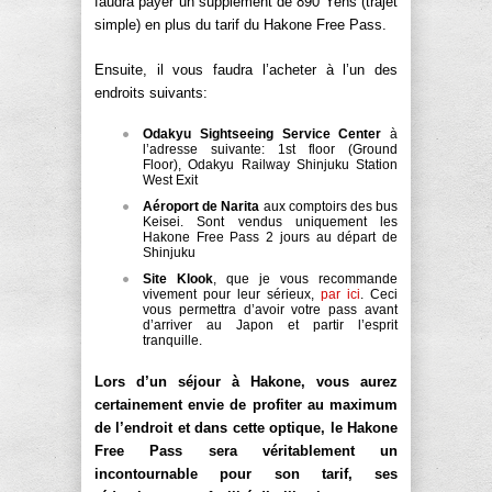
faudra payer un supplément de 890 Yens (trajet
simple) en plus du tarif du Hakone Free Pass.
Ensuite, il vous faudra l’acheter à l’un des
endroits suivants:
Odakyu Sightseeing Service Center
à
l’adresse suivante: 1st floor (Ground
Floor), Odakyu Railway Shinjuku Station
West Exit
Aéroport de Narita
aux comptoirs des bus
Keisei. Sont vendus uniquement les
Hakone Free Pass 2 jours au départ de
Shinjuku
Site Klook
, que je vous recommande
vivement pour leur sérieux,
par ici
. Ceci
vous permettra d’avoir votre pass avant
d’arriver au Japon et partir l’esprit
tranquille.
Lors d’un séjour à Hakone, vous aurez
certainement envie de profiter au maximum
de l’endroit et dans cette optique, le Hakone
Free Pass sera véritablement un
incontournable pour son tarif, ses