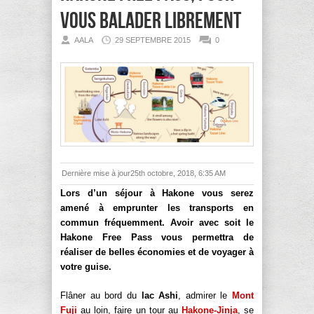
vous balader librement
AALA
29 SEPTEMBRE 2015
0
Dernière mise à jour25th octobre, 2018, 6:35 AM
Lors d’un séjour à Hakone vous serez
amené à emprunter les transports en
commun fréquemment. Avoir avec soit le
Hakone Free Pass vous permettra de
réaliser de belles économies et de voyager à
votre guise.
Flâner au bord du
lac Ashi
, admirer le
Mont
Fuji
au loin, faire un tour au
Hakone-Jinja
, se