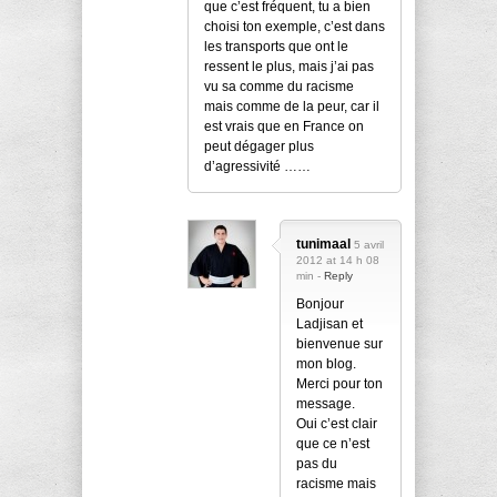
que c’est fréquent, tu a bien
choisi ton exemple, c’est dans
les transports que ont le
ressent le plus, mais j’ai pas
vu sa comme du racisme
mais comme de la peur, car il
est vrais que en France on
peut dégager plus
d’agressivité ……
tunimaal
5 avril
2012 at 14 h 08
min -
Reply
Bonjour
Ladjisan et
bienvenue sur
mon blog.
Merci pour ton
message.
Oui c’est clair
que ce n’est
pas du
racisme mais