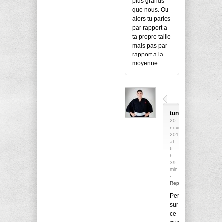
plus grands
que nous. Ou
alors tu parles
par rapport a
ta propre taille
mais pas par
rapport a la
moyenne.
tunimaal
20
novembre
2014
at
6
h
39
min
-
Reply
Personnellement,
sur
ce