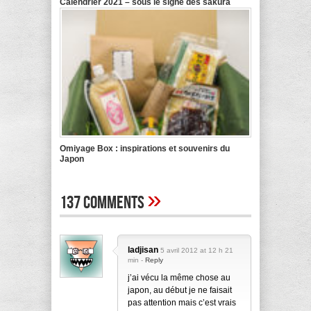
Calendrier 2021 – sous le signe des sakura
Omiyage Box : inspirations et souvenirs du
Japon
»
137 Comments
ladjisan
5 avril 2012 at 12 h 21
min -
Reply
j’ai vécu la même chose au
japon, au début je ne faisait
pas attention mais c’est vrais