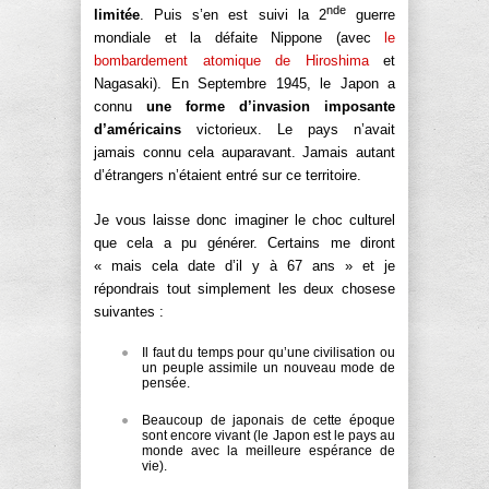
nde
limitée
. Puis s’en est suivi la 2
guerre
mondiale et la défaite Nippone (avec
le
bombardement atomique de Hiroshima
et
Nagasaki). En Septembre 1945, le Japon a
connu
une forme d’invasion imposante
d’américains
victorieux. Le pays n’avait
jamais connu cela auparavant. Jamais autant
d’étrangers n’étaient entré sur ce territoire.
Je vous laisse donc imaginer le choc culturel
que cela a pu générer. Certains me diront
« mais cela date d’il y à 67 ans » et je
répondrais tout simplement les deux chosese
suivantes :
Il faut du temps pour qu’une civilisation ou
un peuple assimile un nouveau mode de
pensée.
Beaucoup de japonais de cette époque
sont encore vivant (le Japon est le pays au
monde avec la meilleure espérance de
vie).