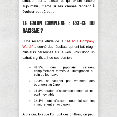
situation qui a existé, et qui existe encore
aujourd’hui, même si
les choses tendent à
évoluer petit à petit.
Le Gaijin Complexe : est-ce du
racisme ?
Une récente étude de la
“J-CAST Company
Watch”
a donné des résultats qui ont fait réagir
plusieurs personnes sur le web. Voici donc un
extrait significatif de ces derniers :
48,5% des japonais
seraient
complètement fermés à l’immigration au
sein de leur pays
19,3%
ne veulent pas vraiment des
étrangers au Japon
16,8%
seraient d’accord seulement si cela
était inévitable
14,4%
sont d’accord pour laisser les
immigrer entrer au Japon
Alors oui, lorsque l’on voit ces chiffres, on peut