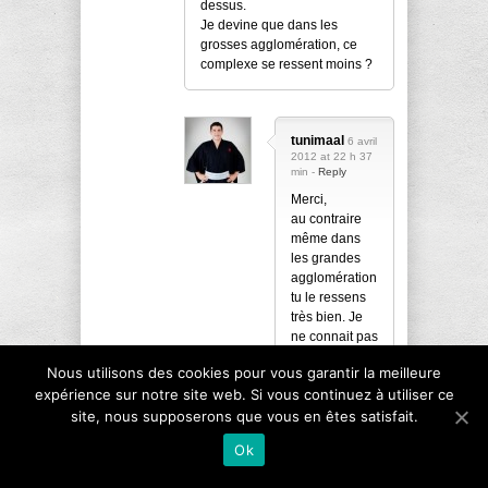
dessus.
Je devine que dans les
grosses agglomération, ce
complexe se ressent moins ?
tunimaal
6 avril
2012 at 22 h 37
min -
Reply
Merci,
au contraire
même dans
les grandes
agglomération
tu le ressens
très bien. Je
ne connait pas
encore les
Nous utilisons des cookies pour vous garantir la meilleure
petite villes
expérience sur notre site web. Si vous continuez à utiliser ce
car je n’y suis
site, nous supposerons que vous en êtes satisfait.
pas encore
allé. Mais à
Ok
Tokyo on le
ressens très