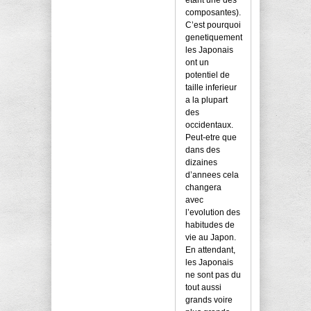
etant une des
composantes).
C’est pourquoi
genetiquement
les Japonais
ont un
potentiel de
taille inferieur
a la plupart
des
occidentaux.
Peut-etre que
dans des
dizaines
d’annees cela
changera
avec
l’evolution des
habitudes de
vie au Japon.
En attendant,
les Japonais
ne sont pas du
tout aussi
grands voire