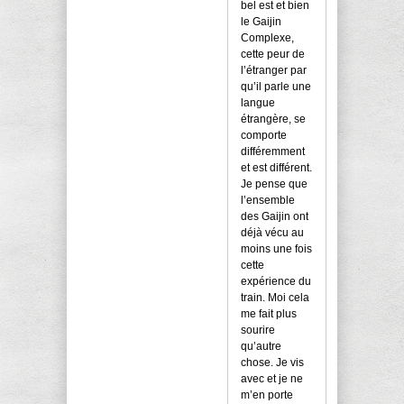
bel est et bien
le Gaijin
Complexe,
cette peur de
l’étranger par
qu’il parle une
langue
étrangère, se
comporte
différemment
et est différent.
Je pense que
l’ensemble
des Gaijin ont
déjà vécu au
moins une fois
cette
expérience du
train. Moi cela
me fait plus
sourire
qu’autre
chose. Je vis
avec et je ne
m’en porte