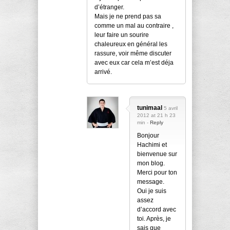
d’étranger.
Mais je ne prend pas sa
comme un mal au contraire ,
leur faire un sourire
chaleureux en général les
rassure, voir même discuter
avec eux car cela m’est déja
arrivé.
tunimaal
5 avril
2012 at 21 h 23
min -
Reply
Bonjour
Hachimi et
bienvenue sur
mon blog.
Merci pour ton
message.
Oui je suis
assez
d’accord avec
toi. Après, je
sais que