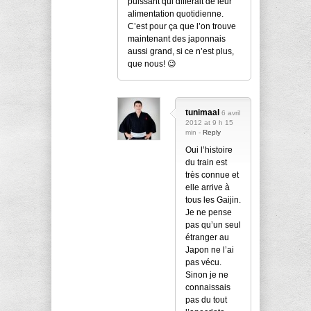
puissant qui différait de leur
alimentation quotidienne.
C’est pour ça que l’on trouve
maintenant des japonnais
aussi grand, si ce n’est plus,
que nous! 😉
tunimaal
6 avril
2012 at 9 h 15
min -
Reply
Oui l’histoire
du train est
très connue et
elle arrive à
tous les Gaijin.
Je ne pense
pas qu’un seul
étranger au
Japon ne l’ai
pas vécu.
Sinon je ne
connaissais
pas du tout