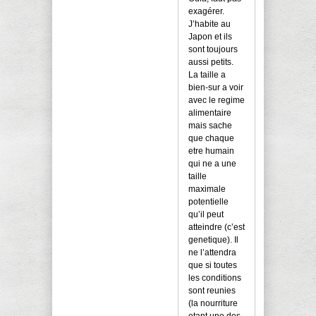
exagérer.
J’habite au
Japon et ils
sont toujours
aussi petits.
La taille a
bien-sur a voir
avec le regime
alimentaire
mais sache
que chaque
etre humain
qui ne a une
taille
maximale
potentielle
qu’il peut
atteindre (c’est
genetique). Il
ne l’attendra
que si toutes
les conditions
sont reunies
(la nourriture