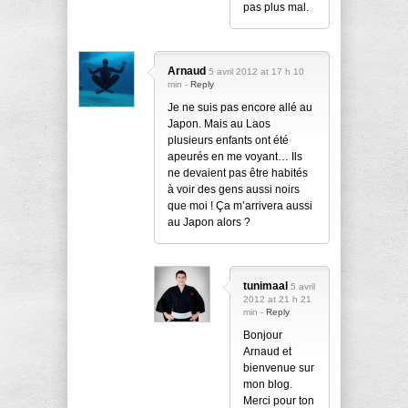
pas plus mal.
Arnaud
5 avril 2012 at 17 h 10
min -
Reply
Je ne suis pas encore allé au
Japon. Mais au Laos
plusieurs enfants ont été
apeurés en me voyant… Ils
ne devaient pas être habités
à voir des gens aussi noirs
que moi ! Ça m’arrivera aussi
au Japon alors ?
tunimaal
5 avril
2012 at 21 h 21
min -
Reply
Bonjour
Arnaud et
bienvenue sur
mon blog.
Merci pour ton