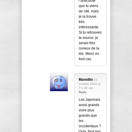
l’anecdote
que tu viens
de cité, mais
je la trouve
très
intéressante.
Si tu retrouves
ta source, je
serais très
curieux de la
lire. Merci en
tout cas.
Manolito
22
octobre 2014 at
7 h 40 min -
Reply
Les Japonais
aussi grands
voire plus
grands que
les
occidentaux ?
Oula, faut pas