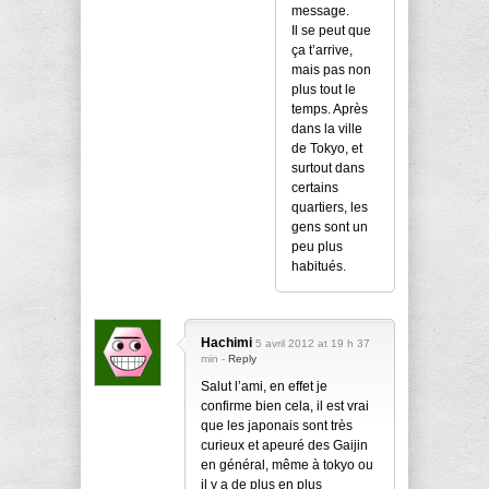
message.
Il se peut que
ça t’arrive,
mais pas non
plus tout le
temps. Après
dans la ville
de Tokyo, et
surtout dans
certains
quartiers, les
gens sont un
peu plus
habitués.
Hachimi
5 avril 2012 at 19 h 37
min -
Reply
Salut l’ami, en effet je
confirme bien cela, il est vrai
que les japonais sont très
curieux et apeuré des Gaijin
en général, même à tokyo ou
il y a de plus en plus