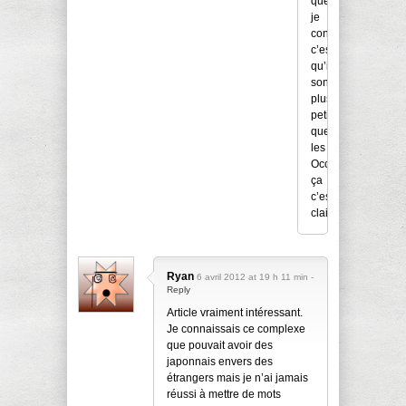
que
je
constate
c’est
qu’il
sont
plus
petits
que
les
Occidentaux,
ça
c’est
clair.
Ryan
6 avril 2012 at 19 h 11 min -
Reply
Article vraiment intéressant.
Je connaissais ce complexe
que pouvait avoir des
japonnais envers des
étrangers mais je n’ai jamais
réussi à mettre de mots