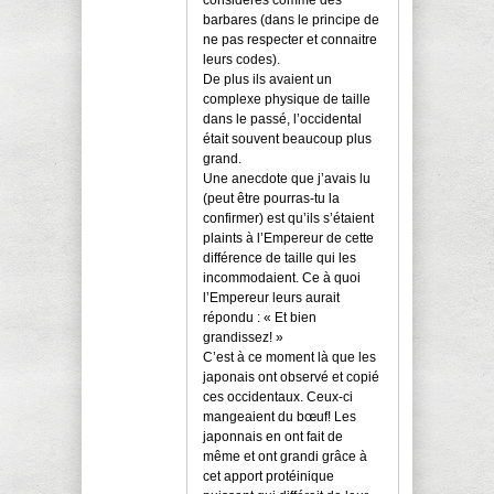
considérés comme des
barbares (dans le principe de
ne pas respecter et connaitre
leurs codes).
De plus ils avaient un
complexe physique de taille
dans le passé, l’occidental
était souvent beaucoup plus
grand.
Une anecdote que j’avais lu
(peut être pourras-tu la
confirmer) est qu’ils s’étaient
plaints à l’Empereur de cette
différence de taille qui les
incommodaient. Ce à quoi
l’Empereur leurs aurait
répondu : « Et bien
grandissez! »
C’est à ce moment là que les
japonais ont observé et copié
ces occidentaux. Ceux-ci
mangeaient du bœuf! Les
japonnais en ont fait de
même et ont grandi grâce à
cet apport protéinique