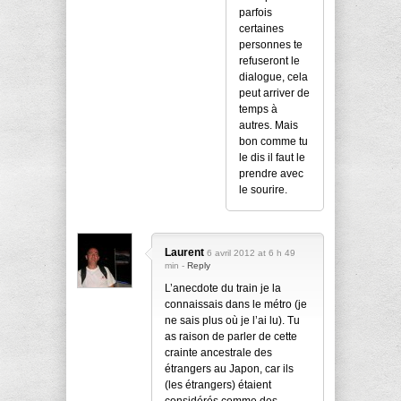
parfois
certaines
personnes te
refuseront le
dialogue, cela
peut arriver de
temps à
autres. Mais
bon comme tu
le dis il faut le
prendre avec
le sourire.
Laurent
6 avril 2012 at 6 h 49
min -
Reply
L’anecdote du train je la
connaissais dans le métro (je
ne sais plus où je l’ai lu). Tu
as raison de parler de cette
crainte ancestrale des
étrangers au Japon, car ils
(les étrangers) étaient