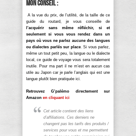
Mon conseil :
A la vue du prix, de l’utilité, de la taille de ce
guide du routard, je vous conseille de
l’acquérir sans même réfléchir, si et
seulement si vous vous rendez dans un
pays où vous ne parlez aucune des langues
ou dialectes parlés sur place
. Si vous parlez,
même un tout petit peu, la langue ou le dialecte
local, ce guide de voyage vous sera totalement
inutile. Pour ma part il ne m’est en aucun cas
utile au Japon car je parle l’anglais qui est une
langue plutôt bien pratiquée ici.
Retrouvez G’palémo directement sur
Amazon
en cliquant ici
Cet article contient des liens
d’affiliations. Ces derniers ne
changent pas les tarifs des produits /
services pour vous et me permettent