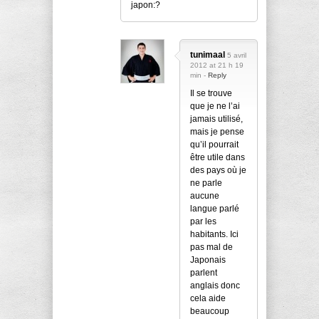
japon:?
tunimaal
5 avril
2012 at 21 h 19
min -
Reply
Il se trouve
que je ne l’ai
jamais utilisé,
mais je pense
qu’il pourrait
être utile dans
des pays où je
ne parle
aucune
langue parlé
par les
habitants. Ici
pas mal de
Japonais
parlent
anglais donc
cela aide
beaucoup