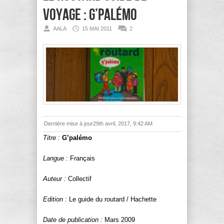
voyage : G’palémo
AALA
15 MAI 2011
2
Dernière mise à jour29th avril, 2017, 9:42 AM
Titre :
G’palémo
Langue :
Français
Auteur :
Collectif
Edition :
Le guide du routard / Hachette
Date de publication :
Mars 2009