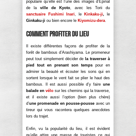
populaire qu’elle est l’une des images d’Epinal
de la
ville de Kyoto
, avec les Torii du
sanctuaire Fushimi Inari
, le
Kinkaku-ji
,
le
Ginkaku-ji
ou bien encore le
Kiyomizu-dera
.
Comment profiter du lieu
Il existe différentes façons de profiter de la
forêt de bambous d’Arashiyama. Le promeneur
peut tout simplement décider de
la traverser à
pied tout en prenant son temps
pour en
admirer la beauté et écouter les sons qui en
sortent lorsque le vent fait se plier le haut des
bambous. Il est aussi possible d’y faire
une
balade en
vélo
sur les chemins qui la traverse,
et il existe aussi l’option (bien plus chère)
d’
une promenade en pousse-pousse
avec un
tireur qui vous racontera quelques anecdotes
lors du trajet.
Enfin, vu la popularité du lieu, il est évident
qu’elle attire une masse de touristes ce qui