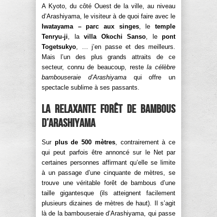
A Kyoto, du côté Ouest de la ville, au niveau
d’Arashiyama, le visiteur à de quoi faire avec le
Iwatayama – parc aux singes
, le
temple
Tenryu-ji
, la
villa Okochi Sanso
, le
pont
Togetsukyo
, … j’en passe et des meilleurs.
Mais l’un des plus grands attraits de ce
secteur, connu de beaucoup, reste
la célèbre
bambouseraie d’Arashiyama
qui offre un
spectacle sublime à ses passants.
La relaxante forêt de bambous
d’Arashiyama
Sur
plus de 500 mètres
, contrairement à ce
qui peut parfois être annoncé sur le Net par
certaines personnes affirmant qu’elle se limite
à un passage d’une cinquante de mètres, se
trouve une véritable forêt de bambous d’une
taille gigantesque (ils atteignent facilement
plusieurs dizaines de mètres de haut). Il s’agit
là de la bambouseraie d’Arashiyama, qui passe