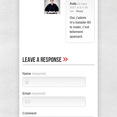
Aala
22 mars
2017 at 5 h 50
min -
Reply
Oui, j’adore
m’y balader tôt
le matin, c’est
tellement
apaisant.
»
Leave A Response
Name
(required)
Email
(required)
Comment