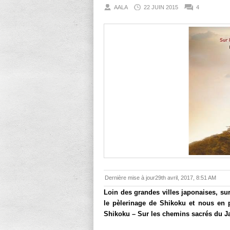
AALA
22 JUIN 2015
4
Dernière mise à jour29th avril, 2017, 8:51 AM
Loin des grandes villes japonaises, sur 
le pèlerinage de Shikoku et nous en p
Shikoku – Sur les chemins sacrés du J