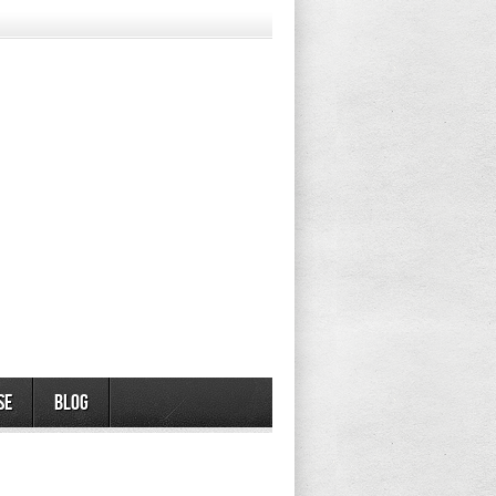
se
Blog