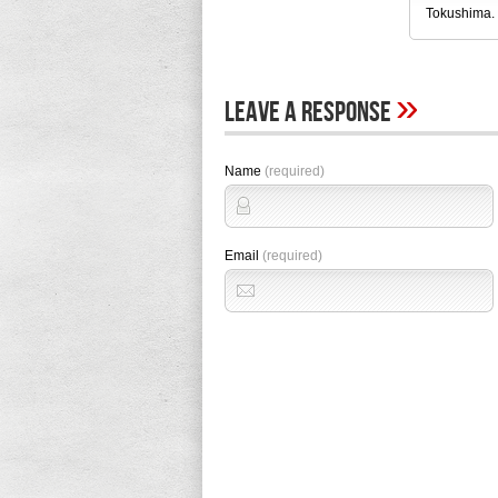
Tokushima.
»
Leave A Response
Name
(required)
Email
(required)