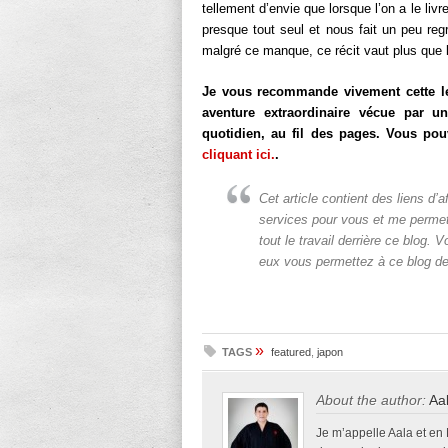
tellement d’envie que lorsque l’on a le livr
presque tout seul et nous fait un peu regret
malgré ce manque, ce récit vaut plus que l
Je vous recommande vivement cette lec
aventure extraordinaire vécue par 
quotidien, au fil des pages. Vous po
cliquant ici.
.
Cet article contient des liens d’a
services pour vous et me permet
tout le travail derrière ce blog.
eux vous permettez à ce blog de
»
TAGS
featured
,
japon
About the author:
Aa
Je m’appelle Aala et en