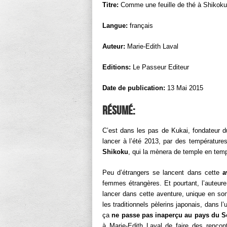
Titre:
Comme une feuille de thé à Shikoku
Langue:
français
Auteur:
Marie-Edith Laval
Editions:
Le Passeur Editeur
Date de publication:
13 Mai 2015
Résumé:
C’est dans les pas de Kukai, fondateur
lancer à l’été 2013, par des température
Shikoku
, qui la mènera de temple en temp
Peu d’étrangers se lancent dans cette
a
femmes étrangères. Et pourtant, l’auteure
lancer dans cette aventure, unique en so
les traditionnels pèlerins japonais, dans 
ça
ne passe pas inaperçu au pays du So
à Marie-Edith Laval de faire des rencon