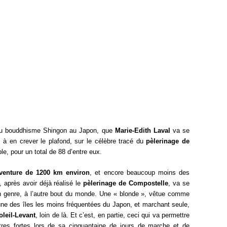
 du bouddhisme Shingon au Japon, que
Marie-Edith Laval
va se
s à en crever le plafond, sur le célèbre tracé du
pèlerinage de
le, pour un total de 88 d’entre eux.
venture de 1200 km environ
, et encore beaucoup moins des
, après avoir déjà réalisé le
pèlerinage de Compostelle
, va se
n genre, à l’autre bout du monde. Une « blonde », vêtue comme
l’une des îles les moins fréquentées du Japon, et marchant seule,
leil-Levant
, loin de là. Et c’est, en partie, ceci qui va permettre
tres fortes lors de sa cinquantaine de jours de marche et de