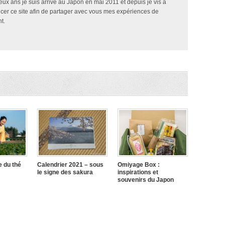
x ans je suis arrivé au Japon en mai 2011 et depuis je vis à
ncer ce site afin de partager avec vous mes expériences de
t.
e du thé
Calendrier 2021 – sous
Omiyage Box :
le signe des sakura
inspirations et
souvenirs du Japon