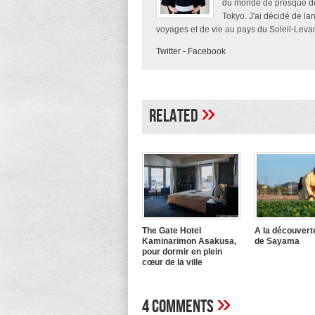
du monde de presque deu
Tokyo. J'ai décidé de la
voyages et de vie au pays du Soleil-Levan
Twitter
-
Facebook
»
Related
The Gate Hotel
A la découvert
Kaminarimon Asakusa,
de Sayama
pour dormir en plein
cœur de la ville
»
4 Comments