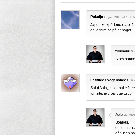
Pokaiju
22 juin 2015 at 18 h 
Japon + expérience cool fait
de le faire ce pèlerinage!
tunimaal
5 
Alors bonne 
Latitudes vagabondes
19 
Salut Aala, je souhaite fair
ton site, je crois que tu c
Aala
22 mars
Bonjour,
oui un tronç
début en pa