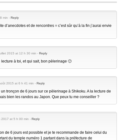
58 min -
Reply
e d’anecdotes et de rencontres = c’est sûr qu’à la fin j’aurai envie
juillet 2015 at 12 h 30 min -
Reply
lecture à toi, et qui sait, bon pèlerinage 🙂
août 2015 at 6 h 41 min -
Reply
e un tronçon de 6 jours sur ce pèlerinage à Shikoku. A la lecture de
onnais bien les randos au Japon. Que peux tu me conseiller ?
 2017 at 5 h 00 min -
Reply
on de 6 jours est possible et je te recommande de faire celui du
rtant du temple numéro 1 partant dans la préfecture de