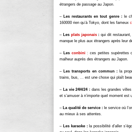
étrangers de passage au Japon.
–
Les restaurants en tout genre :
le ch
160000 rien qu’à Tokyo, dont les fameux
c
–
Les
plats japonais
:
qui dit restaurant,
manque le plus aux étrangers après leur d
–
Les
conbini
: ces petites supérettes 
malheur auprès des étrangers au Japon.
–
Les transports en commun :
la propr
trains, bus, … est une chose qui plaît be
–
La vie 24H/24 :
dans les grandes villes j
et s’amuser à n’importe quel moment est u
–
La qualité de service :
le service où l’
au mieux à ses attentes.
–
Les karaoke :
la possibilité d’aller s’