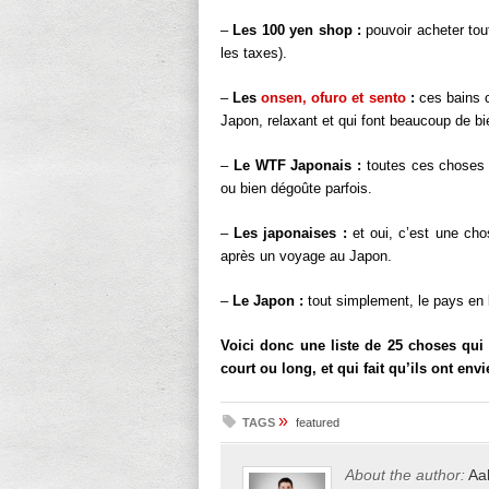
–
Les 100 yen shop :
pouvoir acheter tou
les taxes).
–
Les
onsen, ofuro et sento
:
ces bains c
Japon, relaxant et qui font beaucoup de bi
–
Le WTF Japonais :
toutes ces choses s
ou bien dégoûte parfois.
–
Les japonaises :
et oui, c’est une ch
après un voyage au Japon.
–
Le Japon :
tout simplement, le pays en
Voici donc une liste de 25 choses qui
court ou long, et qui fait qu’ils ont en
»
TAGS
featured
About the author:
Aa