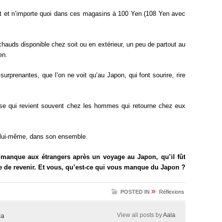
t et n’importe quoi dans ces magasins à 100 Yen (108 Yen avec
hauds disponible chez soit ou en extérieur, un peu de partout au
en.
urprenantes, que l’on ne voit qu’au Japon, qui font sourire, rire
ose qui revient souvent chez les hommes qui retourne chez eux
 lui-même, dans son ensemble.
 manque aux étrangers après un voyage au Japon, qu’il fût
vie de revenir. Et vous, qu’est-ce qui vous manque du Japon ?
»
POSTED IN
Réflexions
la
View all posts by
Aala