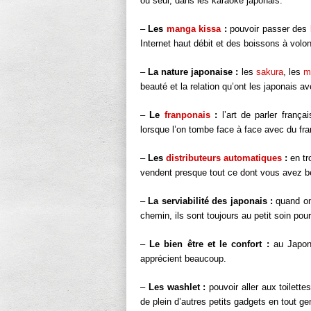
ou seul, dans les karaoke japonais.
–
Les
manga kissa
:
pouvoir passer des 
Internet haut débit et des boissons à volon
–
La nature japonaise :
les
sakura
, les
m
beauté et la relation qu’ont les japonais a
–
Le
franponais
:
l’art de parler franç
lorsque l’on tombe face à face avec du fra
–
Les
distributeurs automatiques
:
en tr
vendent presque tout ce dont vous avez b
–
La serviabilité des japonais :
quand on
chemin, ils sont toujours au petit soin po
–
Le bien être et le confort :
au Japon,
apprécient beaucoup.
–
Les washlet :
pouvoir aller aux toilette
de plein d’autres petits gadgets en tout ge