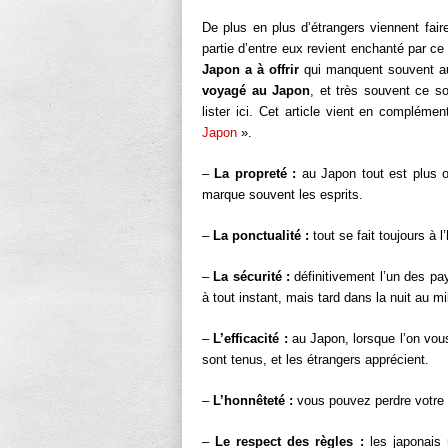
De plus en plus d’étrangers viennent fai
partie d’entre eux revient enchanté par ce 
Japon a à offrir
qui manquent souvent au
voyagé au Japon
, et très souvent ce s
lister ici. Cet article vient en complément
Japon
».
–
La propreté :
au Japon tout est plus o
marque souvent les esprits.
–
La ponctualité :
tout se fait toujours à 
–
La sécurité :
définitivement l’un des pay
à tout instant, mais tard dans la nuit au mi
–
L’efficacité :
au Japon, lorsque l’on vous
sont tenus, et les étrangers apprécient.
–
L’honnêteté :
vous pouvez perdre votre p
–
Le respect des règles :
les japonais 