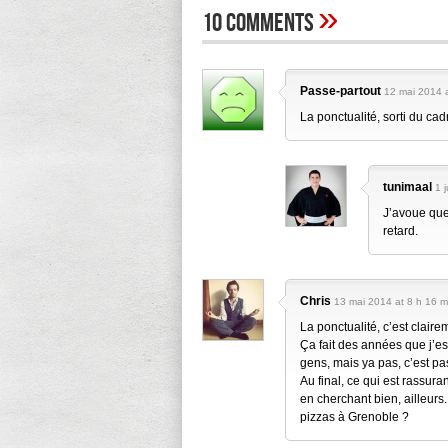
»
10 Comments
Passe-partout
12 mai 2014 a
La ponctualité, sorti du cad
tunimaal
1 
J’avoue que 
retard.
Chris
13 mai 2014 at 8 h 16 m
La ponctualité, c’est clair
Ça fait des années que j’es
gens, mais ya pas, c’est pa
Au final, ce qui est rassura
en cherchant bien, ailleurs.
pizzas à Grenoble ?