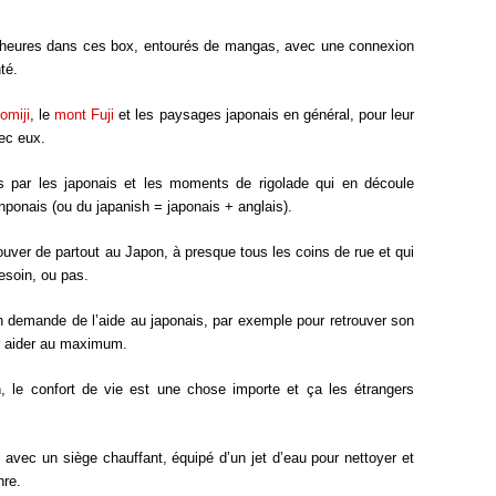
heures dans ces box, entourés de mangas, avec une connexion
té.
omiji
, le
mont Fuji
et les paysages japonais en général, pour leur
vec eux.
ais par les japonais et les moments de rigolade qui en découle
nponais (ou du japanish = japonais + anglais).
ouver de partout au Japon, à presque tous les coins de rue et qui
esoin, ou pas.
 demande de l’aide au japonais, par exemple pour retrouver son
ur aider au maximum.
 le confort de vie est une chose importe et ça les étrangers
s avec un siège chauffant, équipé d’un jet d’eau pour nettoyer et
nre.