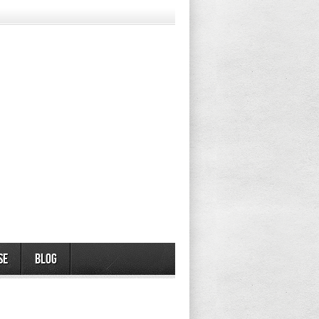
se
Blog