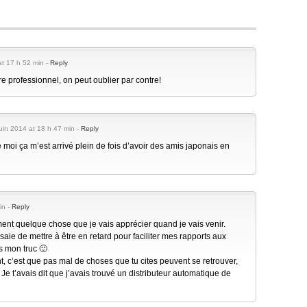
t 17 h 52 min -
Reply
re professionnel, on peut oublier par contre!
juin 2014 at 18 h 47 min -
Reply
moi ça m’est arrivé plein de fois d’avoir des amis japonais en
in -
Reply
ement quelque chose que je vais apprécier quand je vais venir.
saie de mettre à être en retard pour faciliter mes rapports aux
s mon truc 🙂
nt, c’est que pas mal de choses que tu cites peuvent se retrouver,
 Je t’avais dit que j’avais trouvé un distributeur automatique de