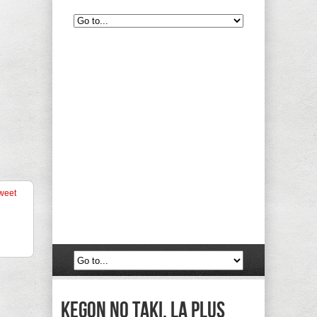
weet
Kegon no taki, la plus