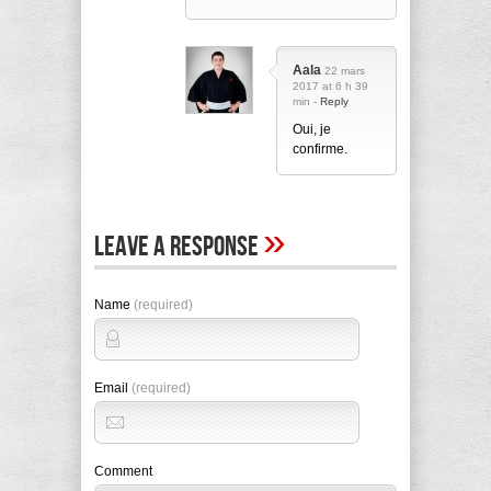
Aala
22 mars
2017 at 6 h 39
min -
Reply
Oui, je
confirme.
»
Leave A Response
Name
(required)
Email
(required)
Comment