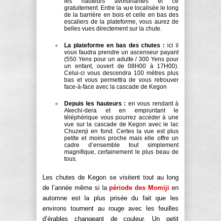
les hauteurs avoisinantes et ce
gratuitement. Entre la vue localisée le long
de la barrière en bois et celle en bas des
escaliers de la plateforme, vous aurez de
belles vues directement sur la chute.
La plateforme en bas des chutes :
ici il
vous faudra prendre un ascenseur payant
(550 Yens pour un adulte / 300 Yens pour
un enfant, ouvert de 08H00 à 17H00).
Celui-ci vous descendra 100 mètres plus
bas et vous permettra de vous retrouver
face-à-face avec la cascade de Kegon
Depuis les hauteurs :
en vous rendant à
Akechi-dera et en empruntant le
téléphérique vous pourrez accéder à une
vue sur la cascade de Kegon avec le lac
Chuzenji en fond. Certes la vue est plus
petite et moins proche mais elle offre un
cadre d’ensemble tout simplement
magnifique, certainement le plus beau de
tous.
Les chutes de Kegon se visitent tout au long
de l’année même si la
période des Momiji
en
automne est la plus prisée du fait que les
environs tournent au rouge avec les feuilles
d’érables changeant de couleur. Un petit