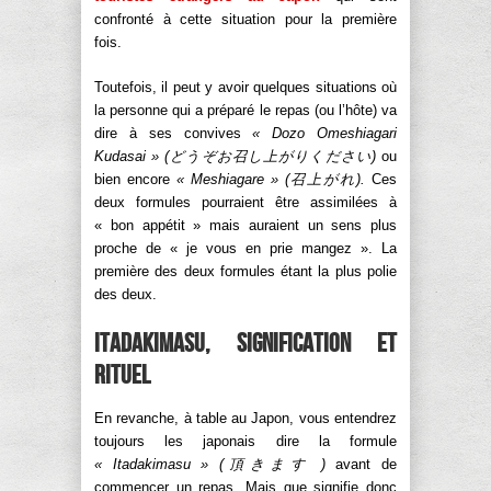
confronté à cette situation pour la première
fois.
Toutefois, il peut y avoir quelques situations où
la personne qui a préparé le repas (ou l’hôte) va
dire à ses convives
« Dozo Omeshiagari
Kudasai » (
どうぞお召し上がりくださ
い
)
ou
bien encore
« Meshiagare » (
召上がれ
).
Ces
deux formules pourraient être assimilées à
« bon appétit » mais auraient un sens plus
proche de « je vous en prie mangez ». La
première des deux formules étant la plus polie
des deux.
Itadakimasu, signification et
rituel
En revanche, à table au Japon, vous entendrez
toujours les japonais dire la formule
« Itadakimasu » (
頂きます
)
avant de
commencer un repas. Mais que signifie donc