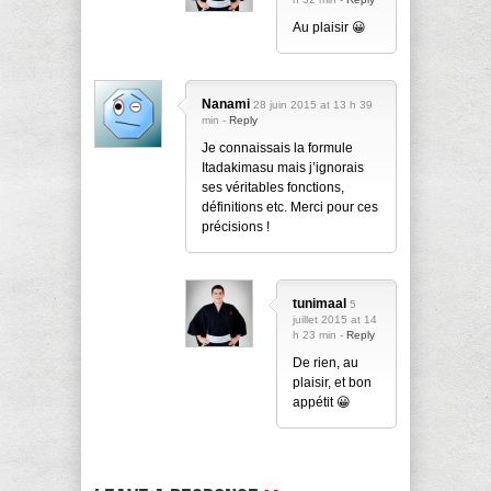
Au plaisir 😀
Nanami
28 juin 2015 at 13 h 39
min -
Reply
Je connaissais la formule
Itadakimasu mais j’ignorais
ses véritables fonctions,
définitions etc. Merci pour ces
précisions !
tunimaal
5
juillet 2015 at 14
h 23 min -
Reply
De rien, au
plaisir, et bon
appétit 😀