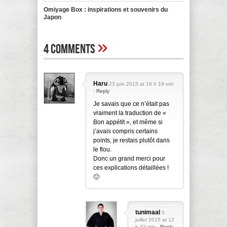
Omiyage Box : inspirations et souvenirs du
Japon
»
4 Comments
Haru
23 juin 2015 at 16 h 19 min
-
Reply
Je savais que ce n’était pas
vraiment la traduction de «
Bon appétit », et même si
j’avais compris certains
points, je restais plutôt dans
le flou.
Donc un grand merci pour
ces explications détaillées !
🙂
tunimaal
5
juillet 2015 at 12
h 32 min -
Reply