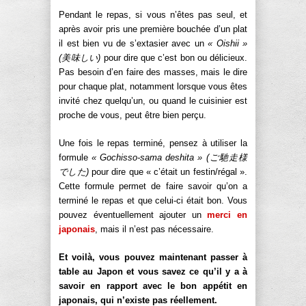
Pendant le repas, si vous n’êtes pas seul, et
après avoir pris une première bouchée d’un plat
il est bien vu de s’extasier avec un
« Oishii »
(
美味しい)
pour dire que c’est bon ou délicieux.
Pas besoin d’en faire des masses, mais le dire
pour chaque plat, notamment lorsque vous êtes
invité chez quelqu’un, ou quand le cuisinier est
proche de vous, peut être bien perçu.
Une fois le repas terminé, pensez à utiliser la
formule
« Gochisso-sama deshita » (
ご馳走様
でした)
pour dire que « c’était un festin/régal ».
Cette formule permet de faire savoir qu’on a
terminé le repas et que celui-ci était bon. Vous
pouvez éventuellement ajouter un
merci en
japonais
, mais il n’est pas nécessaire.
Et voilà, vous pouvez maintenant passer à
table au Japon et vous savez ce qu’il y a à
savoir en rapport avec le bon appétit en
japonais, qui n’existe pas réellement.