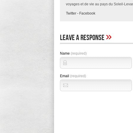
voyages et de vie au pays du Soleil-Levan
Twitter
-
Facebook
»
Leave A Response
Name
(required)
Email
(required)