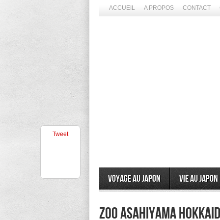
ACCUEIL
A PROPOS
CONTACT
Tweet
Voyage au Japon
Vie au Japon
Zoo Asahiyama Hokkaid