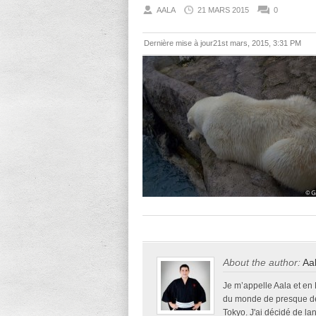
AALA
21 MARS 2015
0
Dernière mise à jour21st mars, 2015, 3:31 PM
About the author:
Aa
Je m’appelle Aala et en
du monde de presque deu
Tokyo. J'ai décidé de la