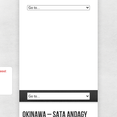
weet
okinawa – sata andagy