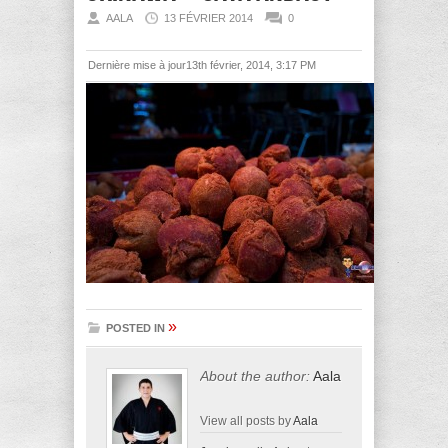
AALA
13 FÉVRIER 2014
0
Dernière mise à jour13th février, 2014, 3:17 PM
»
POSTED IN
About the author:
Aala
View all posts by
Aala