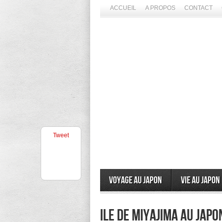
ACCUEIL
A PROPOS
CONTACT
Tweet
Voyage au Japon
Vie au Japon
ile de miyajima au Jap