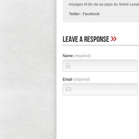
voyages et de vie au pays du Soleil-Levan
Twitter
-
Facebook
»
Leave A Response
Name
(required)
Email
(required)