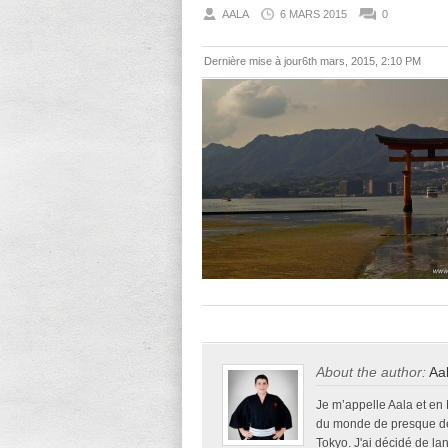
AALA
6 MARS 2015
0
Dernière mise à jour6th mars, 2015, 2:10 PM
About the author:
Aa
Je m’appelle Aala et en
du monde de presque deu
Tokyo. J'ai décidé de la