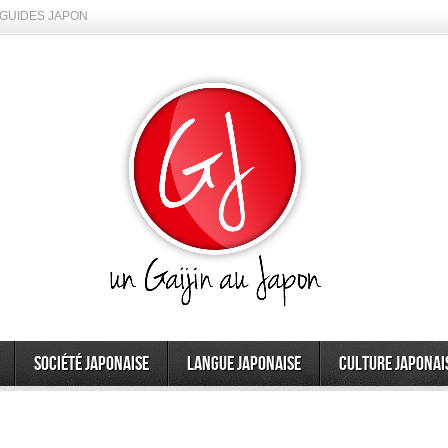
GUIDES JAPON
Société japonaise
Langue japonaise
Culture japonai