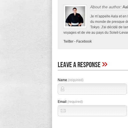
About the author:
Aa
Je m’appelle Aala et en
du monde de presque deu
Tokyo. J'ai décidé de la
voyages et de vie au pays du Soleil-Levan
Twitter
-
Facebook
»
Leave A Response
Name
(required)
Email
(required)