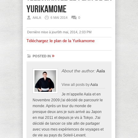
Yurikamome
AALA
6 MAI 2014
0
Dernière mise à jour6th mai, 2014, 2:03 PM
Téléchargez le plan de la Yurikamome
»
POSTED IN
About the author:
Aala
View all posts by
Aala
Je m’appelle Aala et en
Novembre 2009 j'ai décidé de parcourir le
monde. Après un tour du monde de
presque deux ans je suis arrivé au Japon
en mai 2011 et depuis je vis à Tokyo. J'ai
décidé de lancer ce site afin de partager
avec vous mes expériences de voyages et
de vie au pays du Soleil-Levant.