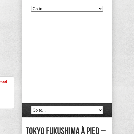
weet
tokyo fukushima à pied –