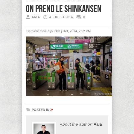
on prend le shinkansen
AALA
4 JUILLET 2014
0
Dernière mise à jour4th juillet, 2014, 2:52 PM
»
POSTED IN
About the author:
Aala