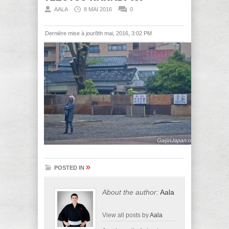
AALA
8 MAI 2016
0
Dernière mise à jour8th mai, 2016, 3:02 PM
»
POSTED IN
About the author:
Aala
View all posts by
Aala