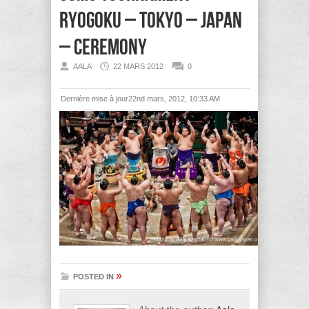
ryogoku – tokyo – japan
– ceremony
AALA
22 MARS 2012
0
Dernière mise à jour22nd mars, 2012, 10:33 AM
»
POSTED IN