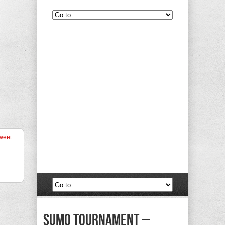
weet
sumo tournament –