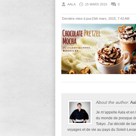
AALA
15 MARS 2015
0
Dernière mise à jour15th mars, 2015, 7:43 AM
About the author:
Aa
Je m’appelle Aala et en
du monde de presque deu
Tokyo. J'ai décidé de la
voyages et de vie au pays du Soleil-Levan