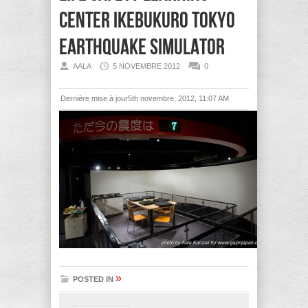
center ikebukuro tokyo
earthquake simulator
AALA
5 NOVEMBRE 2012
0
Dernière mise à jour5th novembre, 2012, 11:07 AM
»
POSTED IN