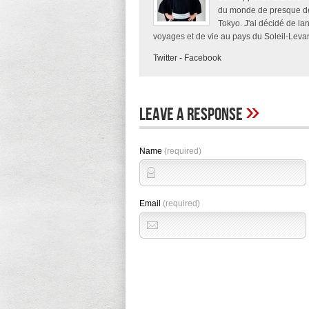
du monde de presque deu
Tokyo. J'ai décidé de la
voyages et de vie au pays du Soleil-Levan
Twitter
-
Facebook
»
Leave A Response
Name
(required)
Email
(required)