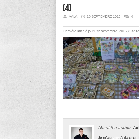
(4)
AALA
18 SEPTEMBRE 2015
0
Dernière mise à jour18th septembre, 2015, 8:32 A
About the author:
Aa
Je m’appelle Aala et en