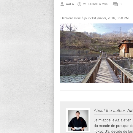
AALA
21 JANVIER 2016
0
Dernière mise à jour21st janvier, 2016, 3:50 PM
About the author:
Aa
Je m’appelle Aala et en
du monde de presque deu
Tokyo. J'ai décidé de la