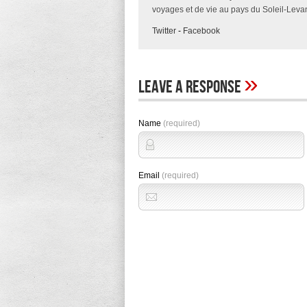
voyages et de vie au pays du Soleil-Levan
Twitter
-
Facebook
»
Leave A Response
Name
(required)
Email
(required)