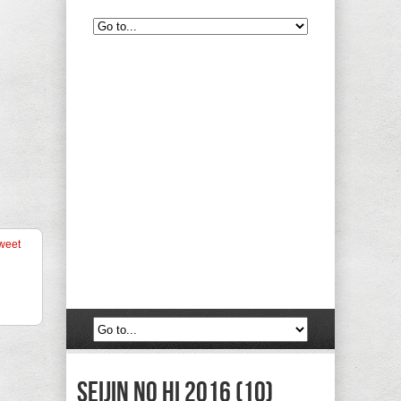
weet
Seijin no hi 2016 (10)