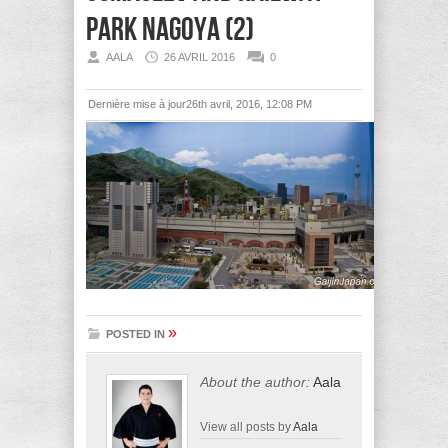
Park Nagoya (2)
AALA
26 AVRIL 2016
0
Dernière mise à jour26th avril, 2016, 12:08 PM
»
POSTED IN
About the author:
Aala
View all posts by
Aala