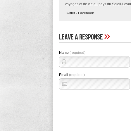
voyages et de vie au pays du Soleil-Levan
Twitter
-
Facebook
»
Leave A Response
Name
(required)
Email
(required)