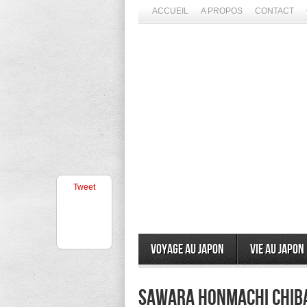
ACCUEIL
A PROPOS
CONTACT
Tweet
Voyage au Japon
Vie au Japon
Sawara Honmachi Chiba