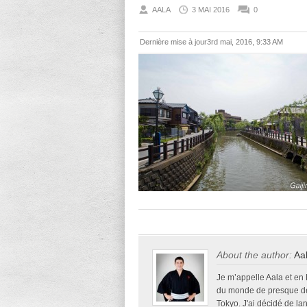
AALA
3 MAI 2016
0
Dernière mise à jour3rd mai, 2016, 9:33 AM
About the author:
Aa
Je m’appelle Aala et en
du monde de presque deu
Tokyo. J'ai décidé de la