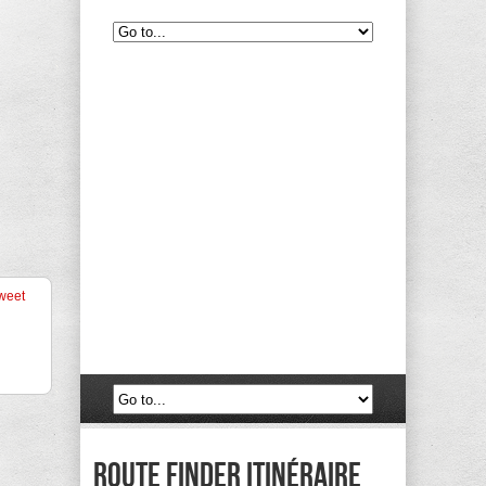
weet
route finder itinéraire